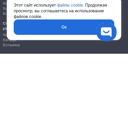
Кишинёв
Кишинёв
Этот сайт использует
файлы cookie
. Продолжая
Бельцы
Бельцы
просмотр, вы соглашаетесь на использование
Ботаника
Ботаника
файлов cookie.
Строительно-монтажные
Ок
работы
Кишинёв
Бельцы
Ботаника
Блог
Правила
Цены на услуги
Помощь
Политика конфиденциальности
Cookies