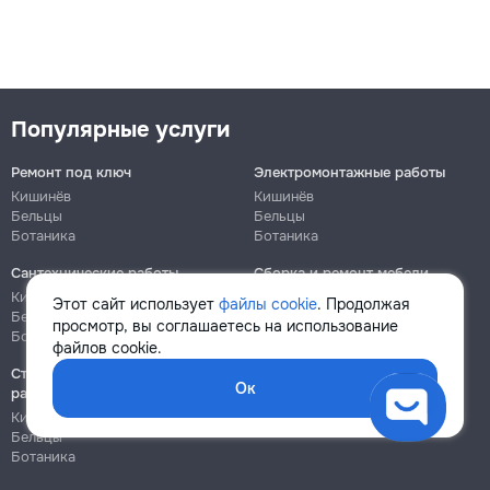
Популярные услуги
Ремонт под ключ
Электромонтажные работы
Кишинёв
Кишинёв
Бельцы
Бельцы
Ботаника
Ботаника
Сантехнические работы
Сборка и ремонт мебели
Кишинёв
Кишинёв
Этот сайт использует
файлы cookie
. Продолжая
Бельцы
Бельцы
просмотр, вы соглашаетесь на использование
Ботаника
Ботаника
файлов cookie.
Строительно-монтажные
Ок
работы
Кишинёв
Бельцы
Ботаника