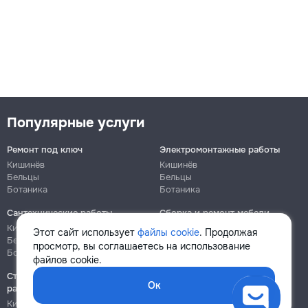
Популярные услуги
Ремонт под ключ
Электромонтажные работы
Кишинёв
Кишинёв
Бельцы
Бельцы
Ботаника
Ботаника
Сантехнические работы
Сборка и ремонт мебели
Кишинёв
Кишинёв
Этот сайт использует
файлы cookie
. Продолжая
Бельцы
Бельцы
просмотр, вы соглашаетесь на использование
Ботаника
Ботаника
файлов cookie.
Строительно-монтажные
Ок
работы
Кишинёв