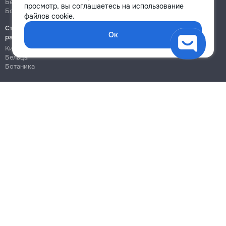
Бельцы
Бельцы
просмотр, вы соглашаетесь на использование
Ботаника
Ботаника
файлов cookie.
Строительно-монтажные
Ок
работы
Кишинёв
Бельцы
Ботаника
Блог
Правила
Цены на услуги
Помощь
Политика конфиденциальности
Cookies