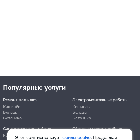
Популярные услуги
Ремонт под ключ
Электромонтажные работы
Кишинёв
Кишинёв
Бельцы
Бельцы
Ботаника
Ботаника
Сантехнические работы
Сборка и ремонт мебели
Кишинёв
Кишинёв
Этот сайт использует
файлы cookie
. Продолжая