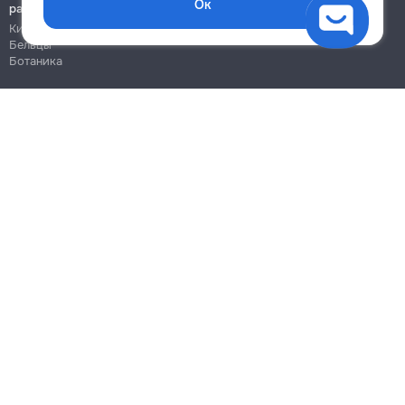
Ок
работы
Кишинёв
Бельцы
Ботаника
Блог
Правила
Цены на услуги
Помощь
Политика конфиденциальности
Cookies
Напиши в поддержку
info@remont.md
SRL "Br Team Pro"