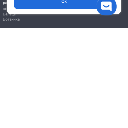
Ок
работы
Кишинёв
Бельцы
Ботаника
Блог
Правила
Цены на услуги
Помощь
Политика конфиденциальности
Cookies
Напиши в поддержку
info@remont.md
SRL "Br Team Pro"