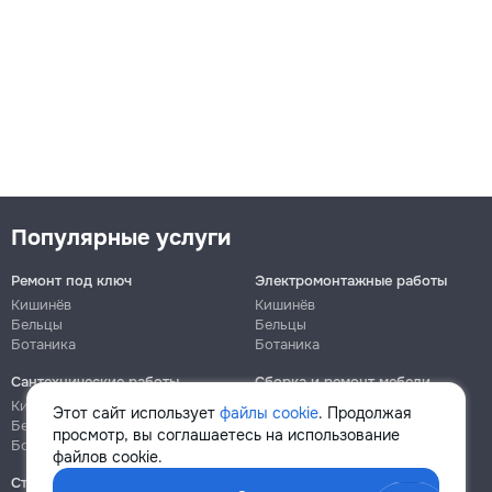
Популярные услуги
Ремонт под ключ
Электромонтажные работы
Кишинёв
Кишинёв
Бельцы
Бельцы
Ботаника
Ботаника
Сантехнические работы
Сборка и ремонт мебели
Кишинёв
Кишинёв
Этот сайт использует
файлы cookie
. Продолжая
Бельцы
Бельцы
просмотр, вы соглашаетесь на использование
Ботаника
Ботаника
файлов cookie.
Строительно-монтажные