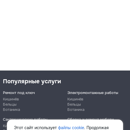
Популярные услуги
Ремонт под ключ
Электромонтажные работы
Кишинёв
Кишинёв
Бельцы
Бельцы
Ботаника
Ботаника
Сантехнические работы
Сборка и ремонт мебели
Кишинёв
Кишинёв
Этот сайт использует
файлы cookie
. Продолжая