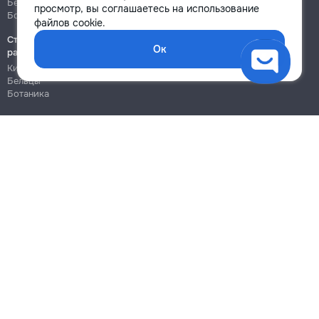
Бельцы
Бельцы
просмотр, вы соглашаетесь на использование
Ботаника
Ботаника
файлов cookie.
Строительно-монтажные
Ок
работы
Кишинёв
Бельцы
Ботаника
Блог
Правила
Цены на услуги
Помощь
Политика конфиденциальности
Cookies