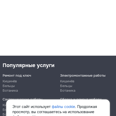
Популярные услуги
Ремонт под ключ
Электромонтажные работы
Кишинёв
Кишинёв
Бельцы
Бельцы
Ботаника
Ботаника
Сантехнические работы
Сборка и ремонт мебели
Кишинёв
Кишинёв
Этот сайт использует
файлы cookie
. Продолжая
Бельцы
Бельцы
просмотр, вы соглашаетесь на использование
Ботаника
Ботаника