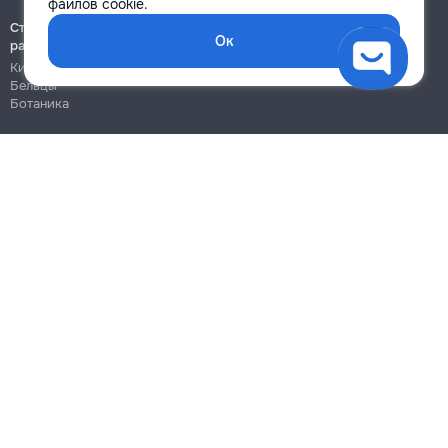
файлов cookie.
Строительно-монтажные
Ок
работы
Кишинёв
Бельцы
Ботаника
Блог
Правила
Цены на услуги
Помощь
Политика конфиденциальности
Cookies
Напиши в поддержку
info@remont.md