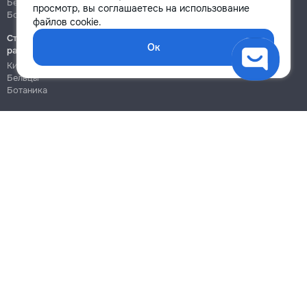
Бельцы
Бельцы
просмотр, вы соглашаетесь на использование
Ботаника
Ботаника
файлов cookie.
Строительно-монтажные
Ок
работы
Кишинёв
Бельцы
Ботаника
Блог
Правила
Цены на услуги
Помощь
Политика конфиденциальности
Cookies