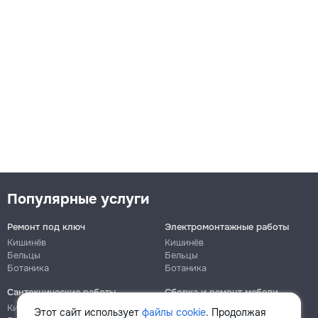
Популярные услуги
Ремонт под ключ
Электромонтажные работы
Кишинёв
Кишинёв
Бельцы
Бельцы
Ботаника
Ботаника
Сантехнические работы
Сборка и ремонт мебели
Кишинёв
Кишинёв
Этот сайт использует
файлы cookie
. Продолжая