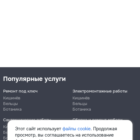
Популярные услуги
Ремонт под ключ
Электромонтажные работы
Кишинёв
Кишинёв
Бельцы
Бельцы
Ботаника
Ботаника
Сантехнические работы
Сборка и ремонт мебели
Кишинёв
Кишинёв
Этот сайт использует
файлы cookie
. Продолжая
Бельцы
Бельцы
просмотр, вы соглашаетесь на использование
Ботаника
Ботаника