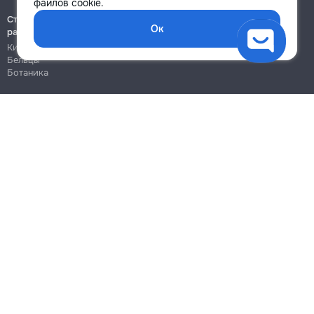
файлов cookie.
Строительно-монтажные
Ок
работы
Кишинёв
Бельцы
Ботаника
Блог
Правила
Цены на услуги
Помощь
Политика конфиденциальности
Cookies
Напиши в поддержку
info@remont.md