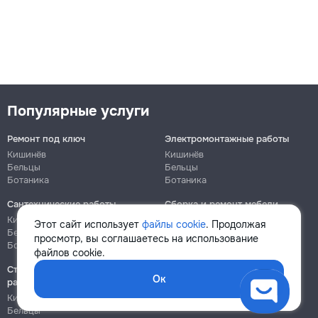
Популярные услуги
Ремонт под ключ
Электромонтажные работы
Кишинёв
Кишинёв
Бельцы
Бельцы
Ботаника
Ботаника
Сантехнические работы
Сборка и ремонт мебели
Кишинёв
Кишинёв
Этот сайт использует
файлы cookie
. Продолжая
Бельцы
Бельцы
просмотр, вы соглашаетесь на использование
Ботаника
Ботаника
файлов cookie.
Строительно-монтажные
Ок
работы
Кишинёв
Бельцы