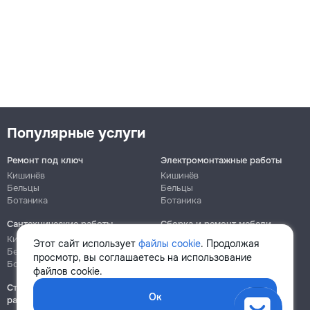
Популярные услуги
Ремонт под ключ
Электромонтажные работы
Кишинёв
Кишинёв
Бельцы
Бельцы
Ботаника
Ботаника
Сантехнические работы
Сборка и ремонт мебели
Кишинёв
Кишинёв
Этот сайт использует
файлы cookie
. Продолжая
Бельцы
Бельцы
просмотр, вы соглашаетесь на использование
Ботаника
Ботаника
файлов cookie.
Строительно-монтажные
Ок
работы