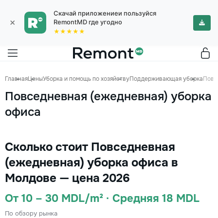
Скачай приложениеи пользуйся
×
RemontMD где угодно
★★★★★
Главная
Цены
Уборка и помощь по хозяйству
Поддерживающая уборка
Повс
Повседневная (ежедневная) уборка
офиса
Сколько стоит Повседневная
(ежедневная) уборка офиса в
Молдове — цена 2026
От 10 – 30 MDL/m² · Средняя 18 MDL
По обзору рынка