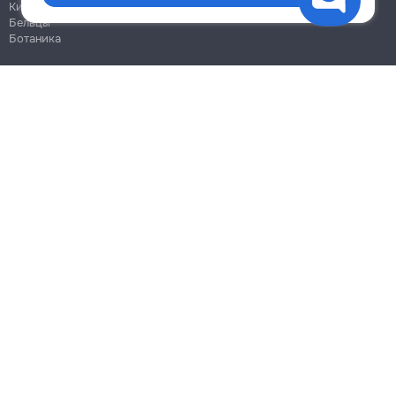
Кишинёв
Бельцы
Ботаника
Блог
Правила
Цены на услуги
Помощь
Политика конфиденциальности
Cookies
Напиши в поддержку
info@remont.md
SRL "Br Team Pro"