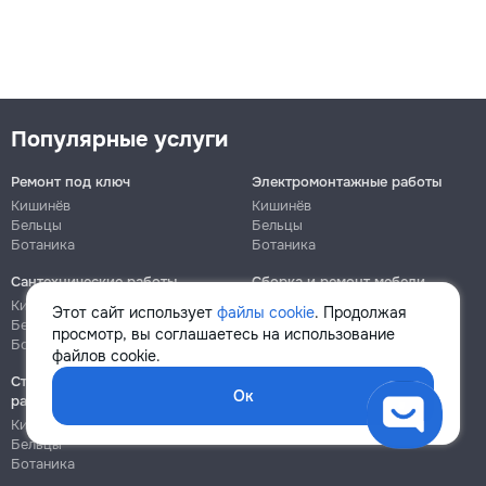
Популярные услуги
Ремонт под ключ
Электромонтажные работы
Кишинёв
Кишинёв
Бельцы
Бельцы
Ботаника
Ботаника
Сантехнические работы
Сборка и ремонт мебели
Кишинёв
Кишинёв
Этот сайт использует
файлы cookie
. Продолжая
Бельцы
Бельцы
просмотр, вы соглашаетесь на использование
Ботаника
Ботаника
файлов cookie.
Строительно-монтажные
Ок
работы
Кишинёв
Бельцы
Ботаника