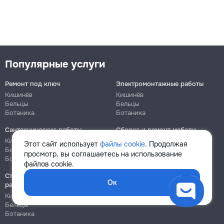
Популярные услуги
Ремонт под ключ
Электромонтажные работы
Кишинёв
Кишинёв
Бельцы
Бельцы
Ботаника
Ботаника
Сантехнические работы
Сборка и ремонт мебели
Кишинёв
Кишинёв
Этот сайт использует
файлы cookie
. Продолжая
Бельцы
Бельцы
просмотр, вы соглашаетесь на использование
Ботаника
Ботаника
файлов cookie.
Строительно-монтажные
Ок
работы
Кишинёв
Бельцы
Ботаника