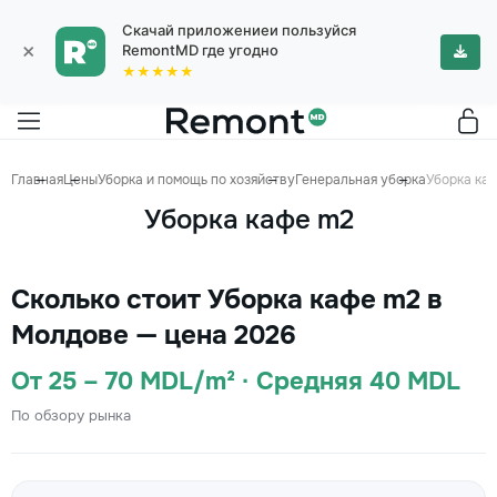
Скачай приложениеи пользуйся
×
RemontMD где угодно
★★★★★
Главная
Цены
Уборка и помощь по хозяйству
Генеральная уборка
Уборка ка
Уборка кафе m2
Сколько стоит Уборка кафе m2 в
Молдове — цена 2026
От 25 – 70 MDL/m² · Средняя 40 MDL
По обзору рынка