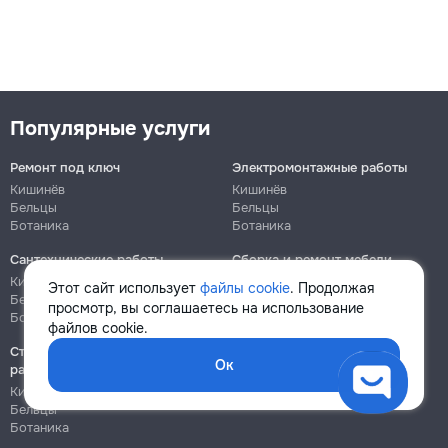
Популярные услуги
Ремонт под ключ
Электромонтажные работы
Кишинёв
Кишинёв
Бельцы
Бельцы
Ботаника
Ботаника
Сантехнические работы
Сборка и ремонт мебели
Кишинёв
Кишинёв
Этот сайт использует
файлы cookie
. Продолжая
Бельцы
Бельцы
просмотр, вы соглашаетесь на использование
Ботаника
Ботаника
файлов cookie.
Строительно-монтажные
Ок
работы
Кишинёв
Бельцы
Ботаника