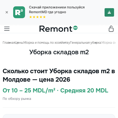
Скачай приложениеи пользуйся
×
RemontMD где угодно
★★★★★
Главная
Цены
Уборка и помощь по хозяйству
Генеральная уборка
Уборка ск
Уборка складов m2
Сколько стоит Уборка складов m2 в
Молдове — цена 2026
От 10 – 25 MDL/m² · Средняя 20 MDL
По обзору рынка