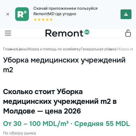
Скачай приложениеи пользуйся
×
RemontMD где угодно
★★★★★
Главная
Цены
Уборка и помощь по хозяйству
Генеральная уборка
Уборка ме
Уборка медицинских учреждений
m2
Сколько стоит Уборка
медицинских учреждений m2 в
Молдове — цена 2026
От 30 – 100 MDL/m² · Средняя 55 MDL
По обзору рынка