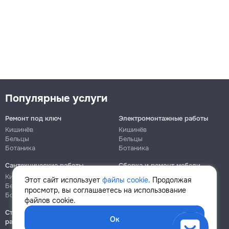
Популярные услуги
Ремонт под ключ
Электромонтажные работы
Кишинёв
Кишинёв
Бельцы
Бельцы
Ботаника
Ботаника
Сантехнические работы
Сборка и ремонт мебели
Кишинёв
Кишинёв
Этот сайт использует
файлы cookie
. Продолжая
Бельцы
Бельцы
просмотр, вы соглашаетесь на использование
Ботаника
Ботаника
файлов cookie.
Строительно-монтажные
Ок
работы