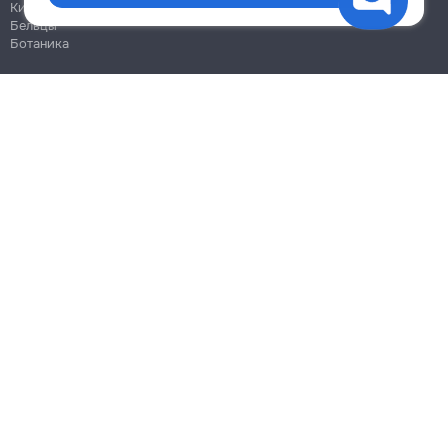
Кишинёв
Бельцы
Ботаника
Блог
Правила
Цены на услуги
Помощь
Политика конфиденциальности
Cookies
Напиши в поддержку
info@remont.md
SRL "Br Team Pro"