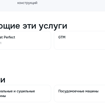
конструкций
500
800
600
1000
uni
ющие эти услуги
at Perfect
GTM
550
900
uni
 1
700
1200
uni
ии
950
1300
ральные и сушильные
Посудомоечные машины
ины