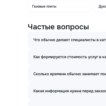
Диагностика
250
неисправностей
Газовые плиты
Дух
Мелкий ремонт
300
кондиционера
Частые вопросы
Замена термодатчика
Что обычно делают специалисты в кат
(внутреннего или
350
внешнего блока)
кондиционера
Как формируется стоимость услуг в к
Обнаружение и
устранение утечки
Сколько времени обычно занимает пои
хладагента (при
400
отсутствии паяльных
работ) кондиционера
Какая информация нужна перед заказо
Дозаправка системы
(без вакуумирования)
400