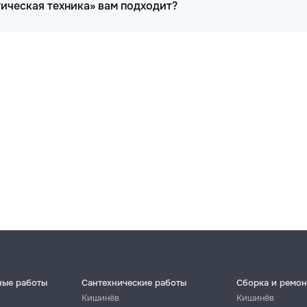
тическая техника» вам подходит?
1200
1500
650
1000
800
1200
ные работы
Сантехнические работы
Сборка и ремон
Кишинёв
Кишинёв