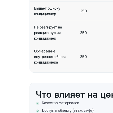
Выдаёт ошибку
250
кондиционер
Не реагирует на
реакцию пульта
350
кондиционер
Обмерзание
внутреннего блока
350
кондиционера
Обмерзают трубки
400
кондиционера
Что влияет на це
Мигают индикаторы
300
кондиционера
Качество материалов
Доступ к объекту (этаж, лифт)