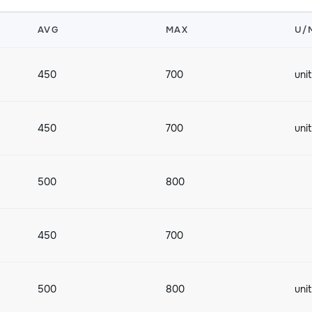
AVG
MAX
U/
450
700
uni
450
700
uni
500
800
450
700
500
800
uni