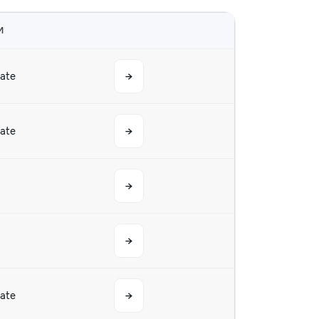
M
tate
→
tate
→
→
→
tate
→