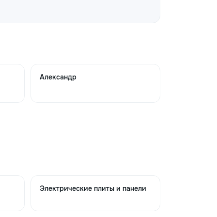
→
tate
→
Александр
tate
→
tate
→
→
Электрические плиты и панели