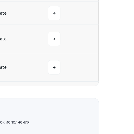
tate
→
tate
→
tate
→
→
→
ок исполнения