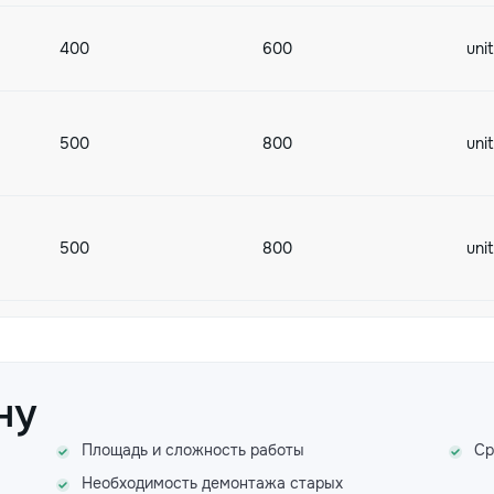
400
600
uni
500
800
uni
500
800
uni
600
1000
ну
450
700
Площадь и сложность работы
Ср
Необходимость демонтажа старых