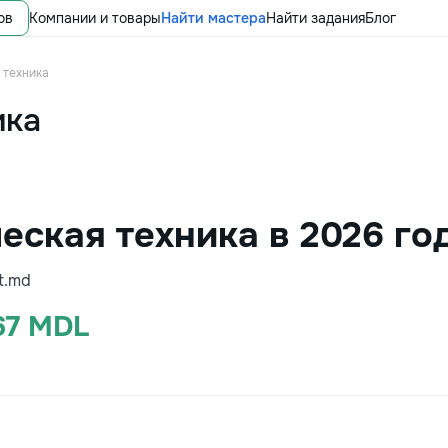
ов
Компании и товары
Найти мастера
Найти задания
Блог
 техника
ика
еская техника в 2026 го
t.md
67 MDL