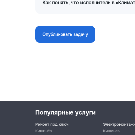
кондиционера
Как понять, что исполнитель в «Клима
Заправка системы
фреоном,
1000
вакуумирование
Опубликовать задачу
кондиционера
Замена крыльчатки
вентилятора
наружного/
450
внутреннего блока
кондиционера
Замена платы
управления
наружного или
550
Популярные услуги
внутреннего блока
кондиционера
Ремонт под ключ
Электромонтаж
Кишинёв
Кишинёв