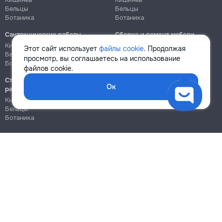
Бельцы
Бельцы
Ботаника
Ботаника
Сантехнические работы
Сборка и ремонт мебели
Кишинёв
Кишинёв
Этот сайт использует
файлы cookie
. Продолжая
Бельцы
Бельцы
просмотр, вы соглашаетесь на использование
Ботаника
Ботаника
файлов cookie.
Строительно-монтажные
Ок
работы
Кишинёв
Бельцы
Ботаника
Блог
Правила
Цены на услуги
Помощь
Политика конфиденциальности
Cookies