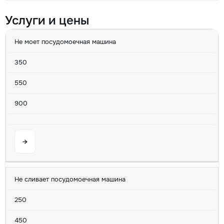
Услуги и цены
УСЛУГА
MIN
AVG
MAX
U/M
Не моет посудомоечная машина
350
550
900
→
Не сливает посудомоечная машина
250
450