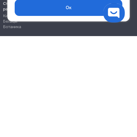
Строительно-монтажные
250
Ок
работы
Кишинёв
450
Бельцы
Ботаника
700
Блог
Правила
→
Цены на услуги
Помощь
Политика конфиденциальности
Набирает и сливает воду посудомоечная машина
Cookies
280
350
480
Напиши в поддержку
info@remont.md