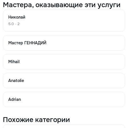
Мастера, оказывающие эти услуги
Горит ошибка у посудомоечной машине
200
Николай
5.0 · 2
380
600
Мастер ГЕННАДИЙ
→
Mihail
Anatolie
Плохо моет посудомоечная машина
250
Adrian
400
Похожие категории
700