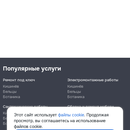
→
Зависает посудомоечная машина
300
Популярные услуги
550
900
Ремонт под ключ
Электромонтажные работы
Кишинёв
Кишинёв
Бельцы
Бельцы
Ботаника
Ботаника
→
Сантехнические работы
Сборка и ремонт мебели
Кишинёв
Кишинёв
Этот сайт использует
файлы cookie
. Продолжая
Бельцы
Бельцы
просмотр, вы соглашаетесь на использование
Ботаника
Ботаника
Выбивает автомат из-за посудомоечной машины
файлов cookie.