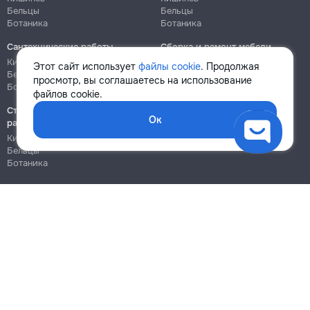
Бельцы
Бельцы
Ботаника
Ботаника
Сантехнические работы
Сборка и ремонт мебели
Кишинёв
Кишинёв
Этот сайт использует
файлы cookie
. Продолжая
Бельцы
Бельцы
просмотр, вы соглашаетесь на использование
Ботаника
Ботаника
файлов cookie.
Строительно-монтажные
Ок
работы
Кишинёв
Бельцы
Ботаника
Блог
Правила
Цены на услуги
Помощь
Политика конфиденциальности
Cookies