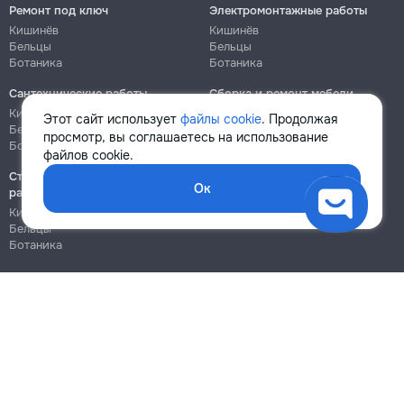
Ремонт под ключ
Электромонтажные работы
Кишинёв
Кишинёв
Бельцы
Бельцы
Ботаника
Ботаника
Сантехнические работы
Сборка и ремонт мебели
Кишинёв
Кишинёв
Этот сайт использует
файлы cookie
. Продолжая
Бельцы
Бельцы
просмотр, вы соглашаетесь на использование
Ботаника
Ботаника
файлов cookie.
Строительно-монтажные
Ок
работы
Кишинёв
Бельцы
Ботаника
Блог
Правила
Цены на услуги
Помощь
Политика конфиденциальности
Cookies