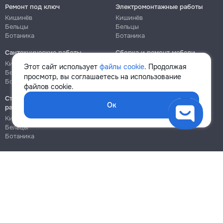
Ремонт под ключ
Электромонтажные работы
Кишинёв
Кишинёв
Бельцы
Бельцы
Ботаника
Ботаника
Сантехнические работы
Сборка и ремонт мебели
Кишинёв
Кишинёв
Этот сайт использует
файлы cookie
. Продолжая
Бельцы
Бельцы
просмотр, вы соглашаетесь на использование
Ботаника
Ботаника
файлов cookie.
Строительно-монтажные
Ок
работы
Кишинёв
Бельцы
Ботаника
Блог
Правила
Цены на услуги
Помощь
Политика конфиденциальности
Cookies