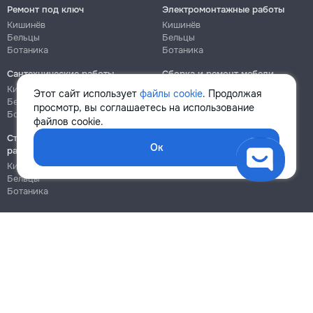
Ремонт под ключ
Электромонтажные работы
Кишинёв
Кишинёв
Бельцы
Бельцы
Ботаника
Ботаника
Сантехнические работы
Сборка и ремонт мебели
Кишинёв
Кишинёв
Этот сайт использует
файлы cookie
. Продолжая
Бельцы
Бельцы
просмотр, вы соглашаетесь на использование
Ботаника
Ботаника
файлов cookie.
Строительно-монтажные
Ок
работы
Кишинёв
Бельцы
Ботаника
Блог
Правила
Цены на услуги
Помощь
Политика конфиденциальности
Cookies