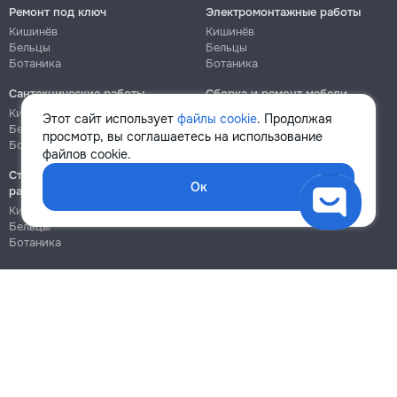
Ремонт под ключ
Электромонтажные работы
Кишинёв
Кишинёв
Бельцы
Бельцы
Ботаника
Ботаника
Сантехнические работы
Сборка и ремонт мебели
Кишинёв
Кишинёв
Этот сайт использует
файлы cookie
. Продолжая
Бельцы
Бельцы
просмотр, вы соглашаетесь на использование
Ботаника
Ботаника
файлов cookie.
Строительно-монтажные
Ок
работы
Кишинёв
Бельцы
Ботаника
Блог
Правила
Цены на услуги
Помощь
Политика конфиденциальности
Cookies