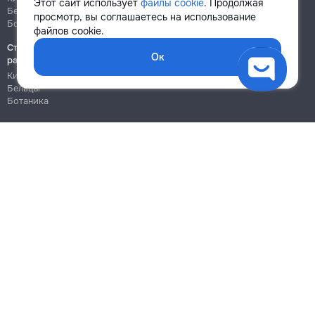
Этот сайт использует
файлы cookie
. Продолжая
Бельцы
Бельцы
просмотр, вы соглашаетесь на использование
Ботаника
Ботаника
файлов cookie.
Строительно-монтажные
Ок
работы
Кишинёв
Бельцы
Ботаника
Блог
Правила
Цены на услуги
Помощь
Политика конфиденциальности
Cookies