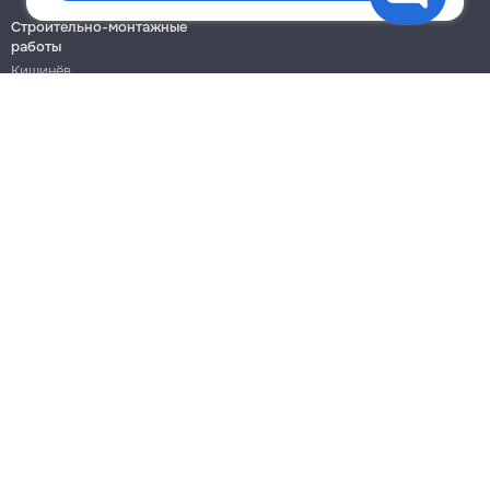
Строительно-монтажные
работы
Кишинёв
Бельцы
Ботаника
Блог
Правила
Цены на услуги
Помощь
Политика конфиденциальности
Cookies
Напиши в поддержку
info@remont.md