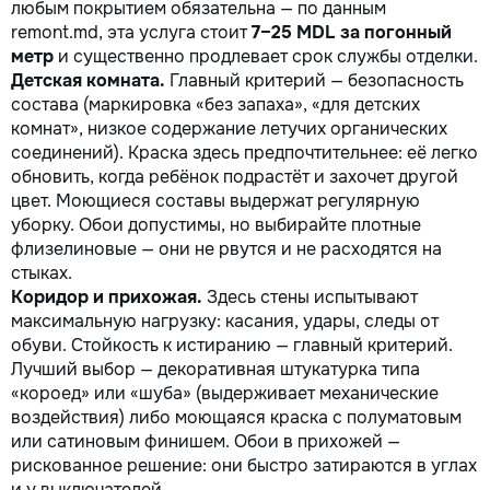
любым покрытием обязательна — по данным
remont.md, эта услуга стоит
7–25 MDL за погонный
метр
и существенно продлевает срок службы отделки.
Детская комната.
Главный критерий — безопасность
состава (маркировка «без запаха», «для детских
комнат», низкое содержание летучих органических
соединений). Краска здесь предпочтительнее: её легко
обновить, когда ребёнок подрастёт и захочет другой
цвет. Моющиеся составы выдержат регулярную
уборку. Обои допустимы, но выбирайте плотные
флизелиновые — они не рвутся и не расходятся на
стыках.
Коридор и прихожая.
Здесь стены испытывают
максимальную нагрузку: касания, удары, следы от
обуви. Стойкость к истиранию — главный критерий.
Лучший выбор — декоративная штукатурка типа
«короед» или «шуба» (выдерживает механические
воздействия) либо моющаяся краска с полуматовым
или сатиновым финишем. Обои в прихожей —
рискованное решение: они быстро затираются в углах
и у выключателей.