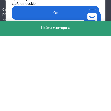
Ботаника
Ботаника
файлов cookie.
Строительно-монтажные
Ок
работы
Кишинёв
Бельцы
Найти мастера »
Ботаника
Блог
Правила
Цены на услуги
Помощь
Политика конфиденциальности
Cookies
Напиши в поддержку