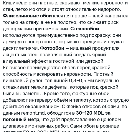
Кишинёве: они плотные, скрывают мелкие неровности
стен, легко моются и стоят относительно недорого.
Флизелиновые обои
клеятся проще — клей наносится
только на стену, а не на полотно, что снижает риск
деформации при намокании.
Стеклообои
используются преимущественно под покраску: они
армируют поверхность, скрывают трещины и служат
десятилетиями.
Фотообои
— нишевый продукт для
акцентных стен, позволяющий создать яркий
визуальный эффект в гостиной или детской.
Ключевое преимущество обоев перед краской —
способность маскировать неровности. Плотный
виниловый рулон толщиной 0,3–0,5 мм визуально
сглаживает мелкие дефекты, которые под краской
были бы заметны. Кроме того, фактурные обои
добавляют интерьеру объём и теплоту, которых трудно
добиться окрашиванием. Оклейка откосов обоями, по
данным remont.md, обходится в
30–120 MDL за
погонный метр
, что даёт представление о ценовом
диапазоне монтажных работ. Сами обои в рознице