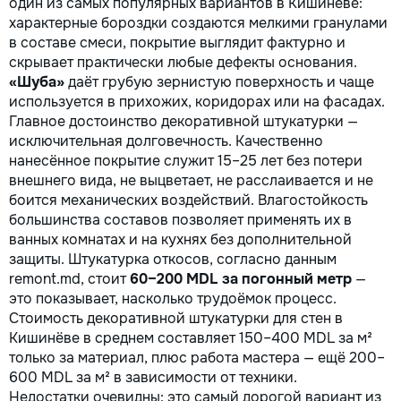
один из самых популярных вариантов в Кишинёве:
характерные бороздки создаются мелкими гранулами
в составе смеси, покрытие выглядит фактурно и
скрывает практически любые дефекты основания.
«Шуба»
даёт грубую зернистую поверхность и чаще
используется в прихожих, коридорах или на фасадах.
Главное достоинство декоративной штукатурки —
исключительная долговечность. Качественно
нанесённое покрытие служит 15–25 лет без потери
внешнего вида, не выцветает, не расслаивается и не
боится механических воздействий. Влагостойкость
большинства составов позволяет применять их в
ванных комнатах и на кухнях без дополнительной
защиты. Штукатурка откосов, согласно данным
remont.md, стоит
60–200 MDL за погонный метр
—
это показывает, насколько трудоёмок процесс.
Стоимость декоративной штукатурки для стен в
Кишинёве в среднем составляет 150–400 MDL за м²
только за материал, плюс работа мастера — ещё 200–
600 MDL за м² в зависимости от техники.
Недостатки очевидны: это самый дорогой вариант из