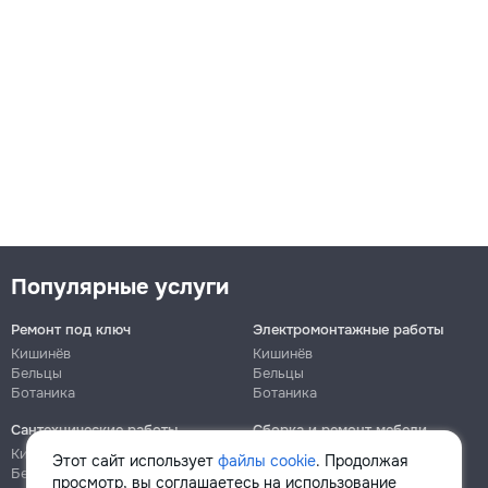
Популярные услуги
Ремонт под ключ
Электромонтажные работы
Кишинёв
Кишинёв
Бельцы
Бельцы
Ботаника
Ботаника
Сантехнические работы
Сборка и ремонт мебели
Кишинёв
Кишинёв
Этот сайт использует
файлы cookie
. Продолжая
Бельцы
Бельцы
просмотр, вы соглашаетесь на использование