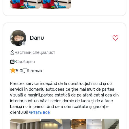
Danu
Частный специалист
Свободен
5,0
1 отзыв
Prestez servicii începând de la construcții,finisind și cu
servicii în domeniu auto,ceea ce ține mai mult de partea
vizuală a mașinii,partea estetică de pe afară,cat și cea din
interior,sunt un băiat serios,dornic de lucru și de a face
bani,și nu în primul rând de a oferi calitate și garanție
clientului!
читать всё