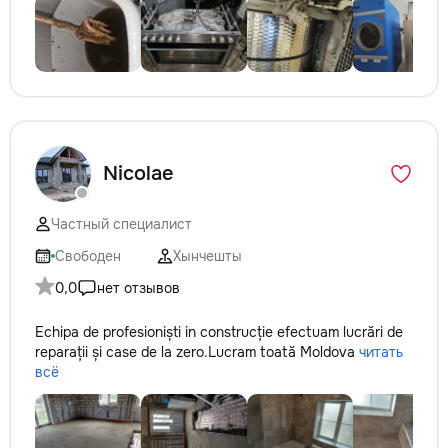
Nicolae
Частный специалист
Свободен
Хынчешты
0,0
нет отзывов
Echipa de profesioniști in construcție efectuam lucrări de
reparații și case de la zero.Lucram toată Moldova
читать
всё