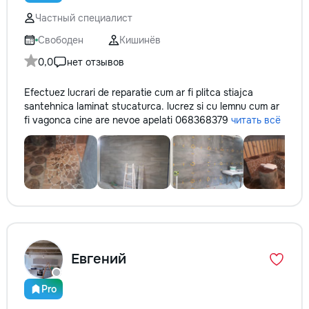
протечек, замена 
Частный специалист
сливных механизм
унитазов и раковин
Свободен
Кишинёв
Электрические ра
замена розеток, 
0,0
нет отзывов
лампочек, подклю
техники. • Ремонт 
Efectuez lucrari de reparatie cum ar fi plitca stiajca
обслуживание око
santehnica laminat stucaturca. lucrez si cu lemnu cum ar
регулировка двере
fi vagonca cine are nevoe apelati 068368379
читать всё
замена петель, ус
замков. • Ремонт 
поклейка обоев, з
трещин, замена пл
мелкие отделочные
Благоустройство 
помощь в организ
пространства, уст
а также садоводс
в уходе за дачей.
Евгений
выбирают нас? •
Профессионализм 
Pro
внимание к детал
заботимся о качес