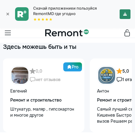
Скачай приложениеи пользуйся
×
RemontMD где угодно
★★★★★
Здесь можешь быть и ты
Pro
0,0
5,0
нет отзывов
1 отзы
Евгений
Антон
Ремонт и строительство
Ремонт и строите
Штукатур, маляр , гипсокартон
Самый лучший сер
и многое другое
Кишенев Быстро р
вызов Решаем раб
любой сложности
услуг предоставл