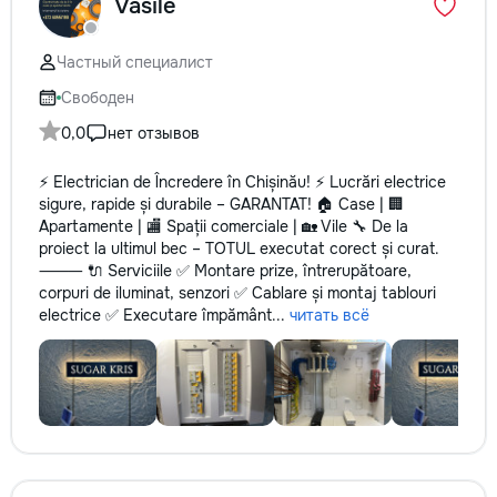
Vasile
Частный специалист
Свободен
0,0
нет отзывов
⚡️ Electrician de Încredere în Chișinău! ⚡️ Lucrări electrice
sigure, rapide și durabile – GARANTAT! 🏠 Case | 🏢
Apartamente | 🏬 Spații comerciale | 🏡 Vile 🔧 De la
proiect la ultimul bec – TOTUL executat corect și curat.
⸻ 🔌 Serviciile ✅ Montare prize, întrerupătoare,
corpuri de iluminat, senzori ✅ Cablare și montaj tablouri
electrice ✅ Executare împământ...
читать всё