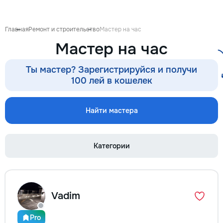
стороны Услуги “
Быстро, Надежно,
Нужна помощь в 
Главная
Ремонт и строительство
Мастер на час
профессиональны
Мастер на час
на час” помогут в
с любыми мелким
задачами в доме и
Ты мастер? Зарегистрируйся и получи
предоставляем ши
100 лей в кошелек
услуг, используя
набор инструмент
помочь вам быстр
Найти мастера
эффективно реши
проблемы. Наши у
включают: • Сборк
Категории
мебели — быстрота
установке мебели:
до шкафов и полок
крепление — устан
зеркал, полок, кр
Vadim
Все крепления на
безопасны. • Мел
сантехники — уст
Pro