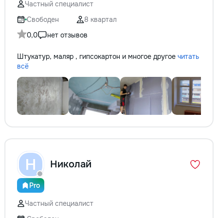
Частный специалист
Удобство — приед
время, с необход
Свободен
8 квартал
инструментами. •
0,0
нет отзывов
цены — честные р
скрытых затрат. С
Штукатур, маляр , гипсокартон и многое другое
читать
в надежных руках
всё
за помощью — мы
задачу быстро и к
Н
Николай
Pro
Частный специалист