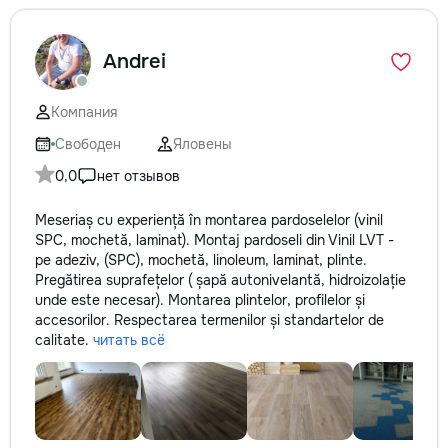
Andrei
Компания
Свободен
Яловены
0,0
нет отзывов
Meseriaș cu experiență în montarea pardoselelor (vinil
SPC, mochetă, laminat). Montaj pardoseli din Vinil LVT -
pe adeziv, (SPC), mochetă, linoleum, laminat, plinte.
Pregătirea suprafețelor ( șapă autonivelantă, hidroizolație
unde este necesar). Montarea plintelor, profilelor și
accesorilor. Respectarea termenilor și standartelor de
calitate.
читать всё