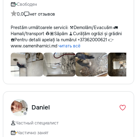
Свободен
0,0
нет отзывов
Prestăm următoarele servicii: ⚒️Demolăm/Evacuăm 🚛
Hamali/transport 👷🏽Săpăm 🧹Curățăm ogrăzi și grădini
☎️Pentru detalii apelați la numărul +37362000621 👉
www.oameniharnici.md
читать всё
Daniel
Частный специалист
Частично занят