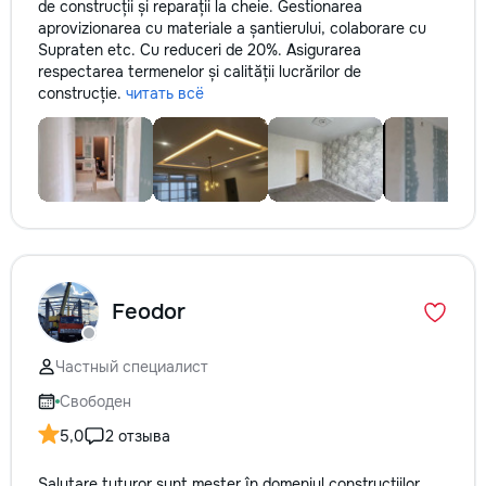
de construcții și reparații la cheie. Gestionarea
aprovizionarea cu materiale a șantierului, colaborare cu
Supraten etc. Cu reduceri de 20%. Asigurarea
respectarea termenelor și calității lucrărilor de
construcție.
читать всё
Feodor
Частный специалист
Свободен
5,0
2 отзыва
Salutare tuturor sunt meșter în domeniul construcțiilor