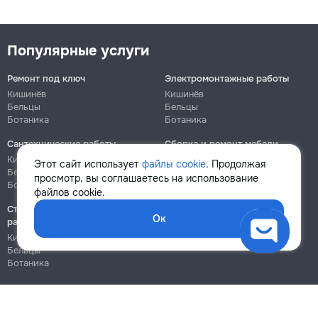
Популярные услуги
Ремонт под ключ
Электромонтажные работы
Кишинёв
Кишинёв
Бельцы
Бельцы
Ботаника
Ботаника
Сантехнические работы
Сборка и ремонт мебели
Кишинёв
Кишинёв
Этот сайт использует
файлы cookie
. Продолжая
Бельцы
Бельцы
просмотр, вы соглашаетесь на использование
Ботаника
Ботаника
файлов cookie.
Строительно-монтажные
Ок
работы
Кишинёв
Бельцы
Ботаника
Блог