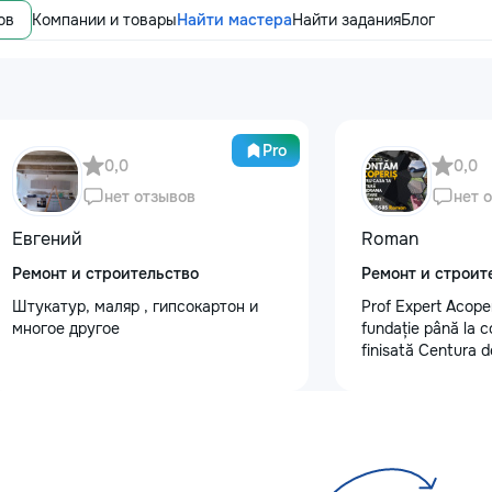
ов
Компании и товары
Найти мастера
Найти задания
Блог
Pro
0,0
0,0
нет отзывов
нет 
Евгений
Roman
Ремонт и строительство
Ремонт и строит
Штукатур, маляр , гипсокартон и
Prof Expert Acoper
многое другое
fundație până la 
finisată Centura d
Demontare acoperi
acoperiș nou • Șe
închis • Sistem plu
tu un acoperiș sig
ne: +373 62 020 
#ProfExpertAcope