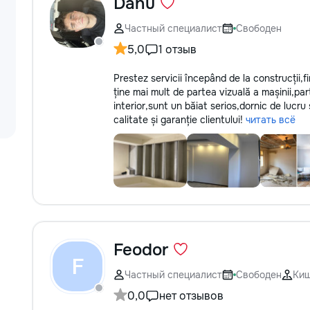
Danu
Частный специалист
Свободен
5,0
1 отзыв
Prestez servicii începând de la construcții,f
ține mai mult de partea vizuală a mașinii,par
interior,sunt un băiat serios,dornic de lucru 
calitate și garanție clientului!
читать всё
Feodor
F
Частный специалист
Свободен
Ки
0,0
нет отзывов