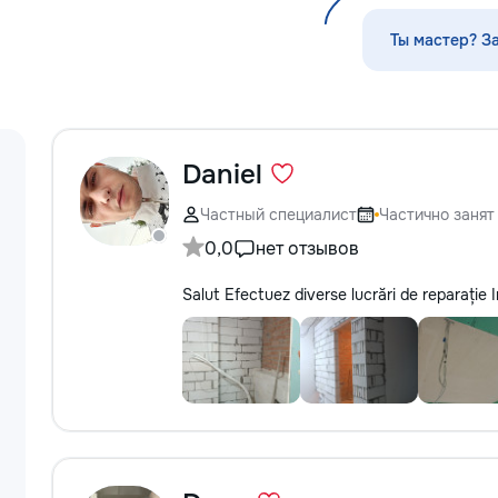
#ConstrucțiiMold
#RoofingMoldova 
Ты мастер? З
#LucrăriCalitative
Daniel
Частный специалист
Частично занят
0,0
нет отзывов
Salut Efectuez diverse lucrări de reparație I