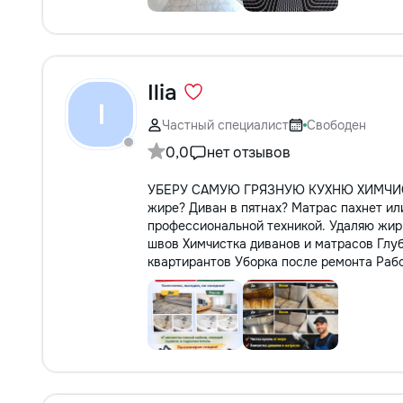
Ilia
I
Частный специалист
Свободен
0,0
нет отзывов
УБЕРУ САМУЮ ГРЯЗНУЮ КУХНЮ ХИМЧИС
жире? Диван в пятнах? Матрас пахнет ил
профессиональной техникой. Удаляю жир, 
швов Химчистка диванов и матрасов Глуб
квартирантов Уборка после ремонта Работ