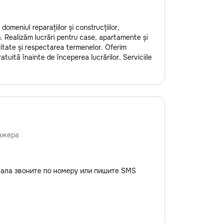
omeniul reparațiilor și construcțiilor,
m. Realizăm lucrări pentru case, apartamente și
litate și respectarea termenelor. Oferim
atuită înainte de începerea lucrărilor. Serviciile
нжера
вала звоните по номеру или пишите SMS