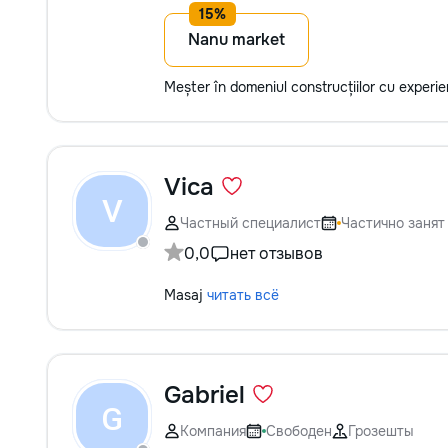
Nanu market
Meșter în domeniul construcțiilor cu experi
Vica
V
Частный специалист
Частично занят
0,0
нет отзывов
Masaj
читать всё
Gabriel
G
Компания
Свободен
Грозешты