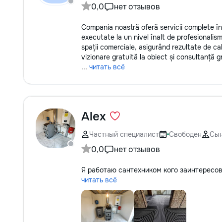
0,0
нет отзывов
Compania noastră oferă servicii complete în d
executate la un nivel înalt de profesionalis
spații comerciale, asigurând rezultate de ca
vizionare gratuită la obiect și consultanță gr
...
читать всё
Alex
Частный специалист
Свободен
Сы
0,0
нет отзывов
Я работаю сантехником кого заинтересо
читать всё