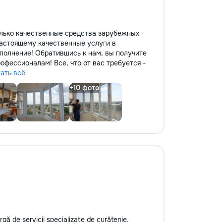
лько качественные средства зарубежных
астоящему качественные услуги в
полнение! Обратившись к нам, вы получите
офессионалам! Все, что от вас требуется -
тать всё
 de servicii specializate de curățenie.