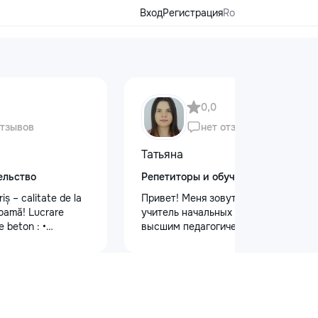
Вход
Регистрация
Ro
0,0
отзывов
нет отзывов
Татьяна
ельство
Репетиторы и обучение
iș – calitate de la
Привет! Меня зовут Татьяна Я —
coamă! Lucrare
учитель начальных классов с
e beton : •
высшим педагогическим и
ș vechi • Montare
психологическим образованием.
andramă de tip
Обучаю с любовью и душой!
vial complet Vrei și
Предлагаю: Для малышей: ✨
ur și durabil? Sună-
качественную подготовку к школе
585
✨ обучение чтению, письму, счёту
riș #AcoperișNou
✨ развитие речи и логического