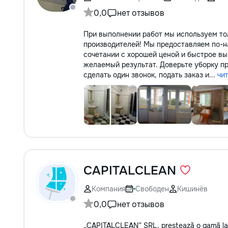
0,0
нет отзывов
При выполнении работ мы используем то
производителей! Мы предоставляем по-н
сочетании с хорошей ценой и быстрое вы
желаемый результат. Доверьте уборку пр
сделать один звонок, подать заказ и...
чи
CAPITALCLEAN
Компания
Свободен
Кишинёв
0,0
нет отзывов
„CAPITALCLEAN” SRL, prestează o gamă largă