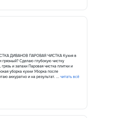
ТКА ДИВАНОВ ПАРОВАЯ ЧИСТКА Кухня в
и грязный? Сделаю глубокую чистку
грязь и запахи Паровая чистка плитки и
окая уборка кухни Уборка после
аю аккуратно и на результат. ...
читать всё