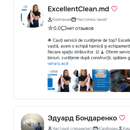
ExcellentClean.md
Компания
Частично занят
0,0
нет отзывов
🌟 Cauți servicii de curățenie de top? Excel
vastă, avem o echipă harnică și echipament
fiecare spațiu strălucitor. ☑️ 🧹 Oferim serv
birouri, curățenie după construcții, spălare 
читать всё
Эдуард Бондаренко
Частный специалист
Свободен
Ки