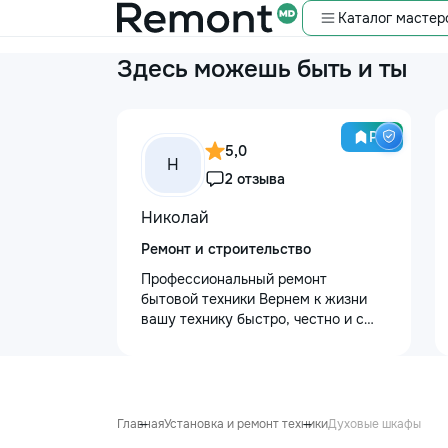
Каталог мастер
Здесь можешь быть и ты
Pro
5,0
Н
2 отзыва
Николай
Ремонт и строительство
Профессиональный ремонт
бытовой техники Вернем к жизни
вашу технику быстро, честно и с
гарантией! Мои главные
преимущества: ⏱️ Выезд на дом:
Работаем во всех районах и
пригородах. Мастер приедет в
течение 1–2 часов после заявки. 📉
Главная
Установка и ремонт техники
Духовые шкафы
Цены ниже сервисных: Работаем