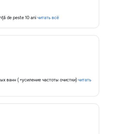
ență de peste 10 ani
читать всё
вых ванн ( +усиление частоты очистки)
читать