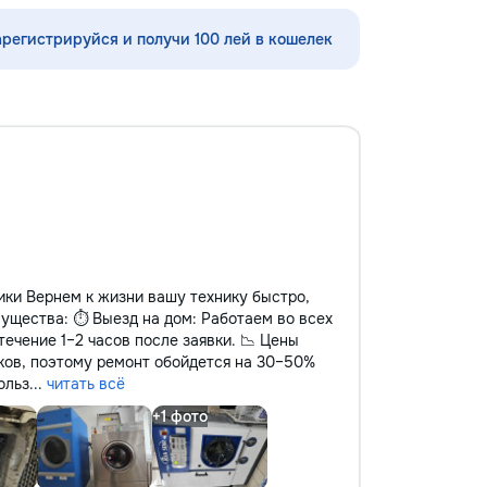
ubsol la inaltime...
•servicii sanitare •Demolări
арегистрируйся и получи 100 лей в кошелек
ки Вернем к жизни вашу технику быстро,
мущества: ⏱️ Выезд на дом: Работаем во всех
течение 1–2 часов после заявки. 📉 Цены
ков, поэтому ремонт обойдется на 30–50%
льз...
читать всё