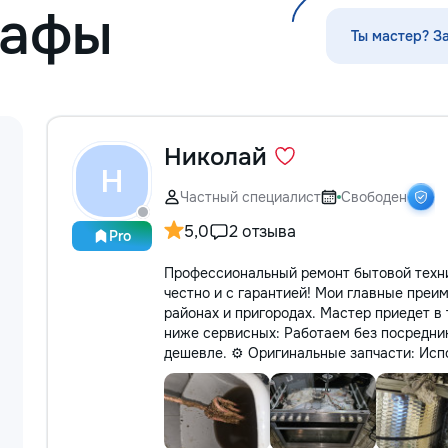
кафы
Servicii curatenie s
Ты мастер? З
Николай
Н
Частный специалист
Свободен
5,0
2 отзыва
Pro
Профессиональный ремонт бытовой техни
честно и с гарантией! Мои главные преи
районах и пригородах. Мастер приедет в 
ниже сервисных: Работаем без посредни
дешевле. ⚙️ Оригинальные запчасти: Испо