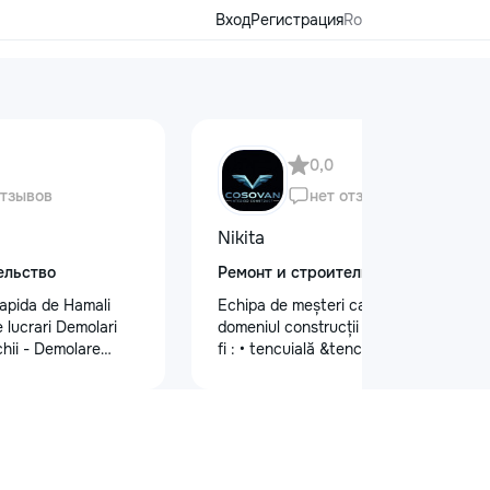
Вход
Регистрация
Ro
0,0
отзывов
нет отзывов
Nikita
ельство
Ремонт и строительство
apida de Hamali
Echipa de meșteri calificați în
 lucrari Demolari
domeniul construcții și finisaje cum ar
hii - Demolare
fi : • tencuială &tencuială mecanizată
din beton,ziduri.
•lucrări de finisare glet (Spakliovka)
isului - Demontat
mecanizată •vopsea manuală și
 - Decopertat pereti
mecanizată •tapete și tapet fibră de
,faianta,glet,var,
sticlă •lucrări de gips-carton
ferite suprafete -
•Armstrong •Fațade personalizate
sapă,teracota -
•Gresie și faianță •Electicitate