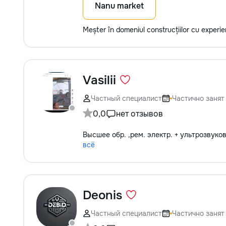
Nanu market
Meșter în domeniul construcțiilor cu experi
Vasilii
Частный специалист
Частично занят
0,0
нет отзывов
Высшее обр. ,рем. электр. + ультрозвуко
всё
Deonis
Частный специалист
Частично занят