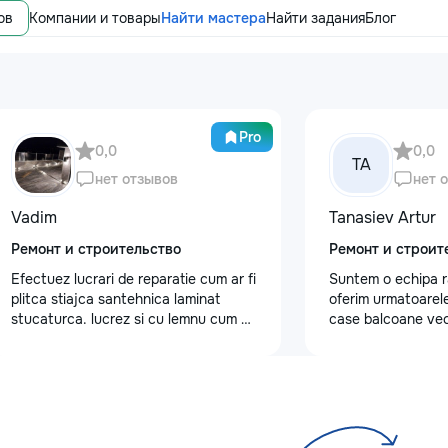
ов
Компании и товары
Найти мастера
Найти задания
Блог
Pro
0,0
0,0
TA
нет отзывов
нет 
Vadim
Tanasiev Artur
Ремонт и строительство
Ремонт и строит
Efectuez lucrari de reparatie cum ar fi
Suntem o echipa r
plitca stiajca santehnica laminat
oferim urmatoarele
stucaturca. lucrez si cu lemnu cum ar
case balcoane vec
fi vagonca cine are nevoe apelati
fundatii, elemente 
068368379
demontarea acoper
confectii metalice
de tencuiala,gresie
sapa - Decapare di
Demontat parchet,