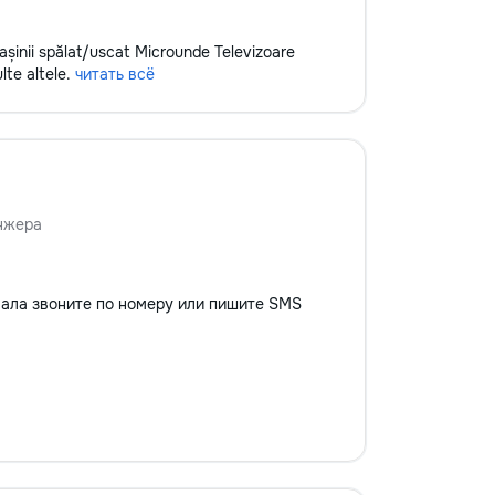
 Mașinii spălat/uscat Microunde Televizoare
lte altele.
читать всё
нжера
вала звоните по номеру или пишите SMS