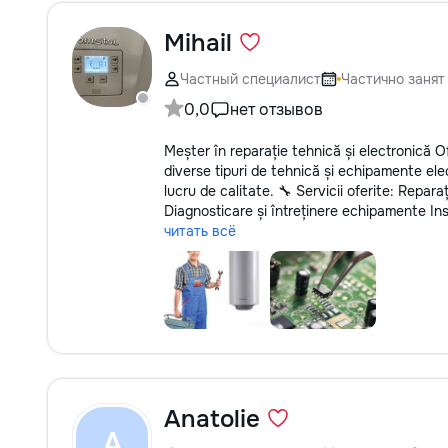
Mihail
Частный специалист
Частично занят
0,0
нет отзывов
Meșter în reparație tehnică și electronică Of
diverse tipuri de tehnică și echipamente elect
lucru de calitate. 🔧 Servicii oferite: Repara
Diagnosticare și întreținere echipamente Inst
читать всё
Anatolie
A