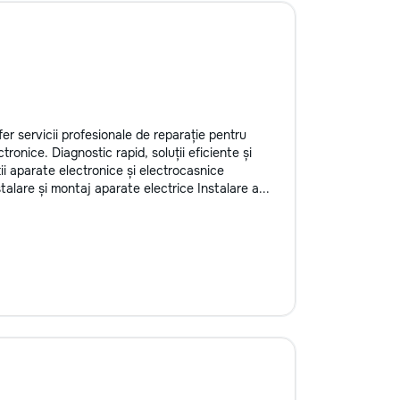
er servicii profesionale de reparație pentru
ronice. Diagnostic rapid, soluții eficiente și
ții aparate electronice și electrocasnice
alare și montaj aparate electrice Instalare a...