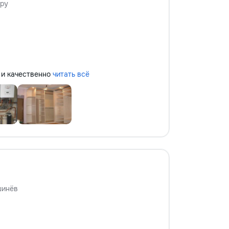
ру
но и качественно
читать всё
шинёв