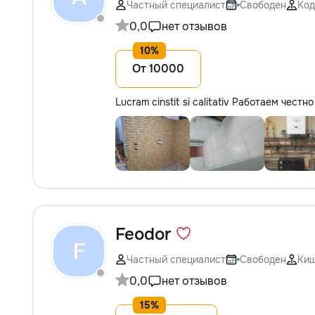
Частный специалист
Свободен
Код
0,0
нет отзывов
От 10000
Lucram cinstit si calitativ Работаем чест
Feodor
F
Частный специалист
Свободен
Ки
0,0
нет отзывов