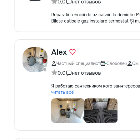
0,0
нет отзывов
Reparatii tehnicii de uz casnic la domiciliu
Bilete catioale gaz instalare termostat Și mu
Alex
Частный специалист
Свободен
Сы
0,0
нет отзывов
Я работаю сантехником кого заинтересо
читать всё