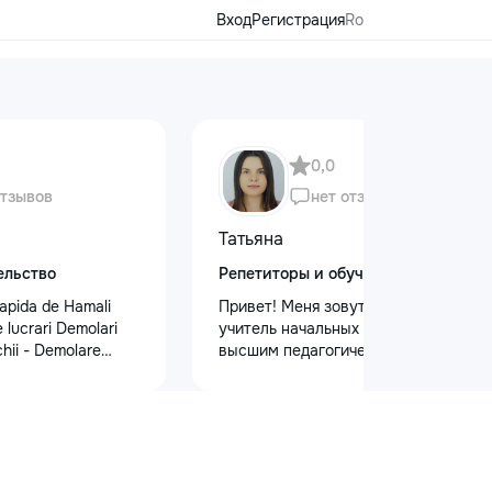
Вход
Регистрация
Ro
0,0
отзывов
нет отзывов
Татьяна
ельство
Репетиторы и обучение
apida de Hamali
Привет! Меня зовут Татьяна Я —
 lucrari Demolari
учитель начальных классов с
hii - Demolare
высшим педагогическим и
din beton,ziduri.
психологическим образованием.
isului - Demontat
Обучаю с любовью и душой!
 - Decopertat pereti
Предлагаю: Для малышей: ✨
,faianta,glet,var,
качественную подготовку к школе
ferite suprafete -
✨ обучение чтению, письму, счёту
sapă,teracota -
✨ развитие речи и логического