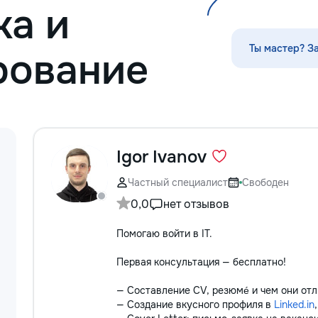
а и
Servicii curatenie s
Ты мастер? З
рование
Igor Ivanov
Частный специалист
Свободен
0,0
нет отзывов
Помогаю войти в IT.
Первая консультация — бесплатно!
— Составление CV, резюмé и чем они отл
— Создание вкусного профиля в
Linked.in