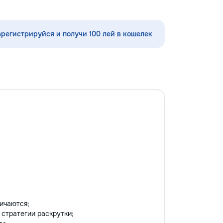
ubsol la inaltime...
мышления ✨ каллиграфия,
ориентировка в пространстве,
моторика ✨ подготовка руки к
арегистрируйся и получи 100 лей в кошелек
письму ✨ интересные игровые
задания ✨ эмоционально-
психологическая подготовка к
обучению Для школьников (1–4
классы): ⭐️ помощь по русскому
языку, математике, чтению и
письму ⭐️ работа с трудностями в
обучении ⭐️ коррекция чтения,
развитие речи Каждый ребёнок
особенный — я найду подход
именно к вашему! Занятия проходят
весело, динамично, с любовью к
детям и заботой об их развитии.
Пишите в личные сообщения или
звоните: 📱 +37060597613 Обучение
— это интересно! Давайте
открывать этот мир вместе! Ваш
ичаются;
малыш заслуживает лучшего!
, стратегии раскрутки;