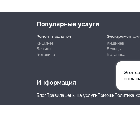
Популярные услуги
Ремонт под ключ
Электромонтаж
Кишинёв
Кишинёв
Бельцы
Бельцы
Ботаника
Ботаника
Имя
Этот с
соглаша
Информация
Телефон
Блог
Правила
Цены на услуги
Помощь
Политика к
Название компании