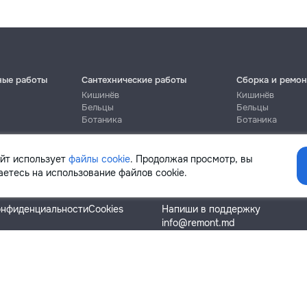
ные работы
Сантехнические работы
Сборка и ремон
Кишинёв
Кишинёв
Бельцы
Бельцы
Ботаника
Ботаника
айт использует
файлы cookie
. Продолжая просмотр, вы
етесь на использование файлов cookie.
Помощь
онфиденциальности
Cookies
Напиши в поддержку
info@remont.md
SRL "Br Team Pro"