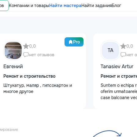
ов
Компании и товары
Найти мастера
Найти задания
Блог
Pro
0,0
0,0
TA
нет отзывов
нет 
Евгений
Tanasiev Artur
Ремонт и строительство
Ремонт и строит
Штукатур, маляр , гипсокартон и
Suntem o echipa r
многое другое
oferim urmatoarele
case balcoane vec
fundatii, elemente 
demontarea acoper
confectii metalice
de tencuiala,gresie
sapa - Decapare di
мирование
Demontat parchet,