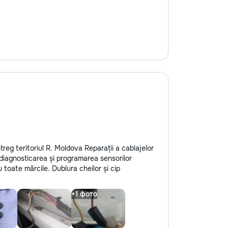
ntreg teritoriul R. Moldova Reparații a cablajelor
diagnosticarea și programarea sensorilor
 toate mărcile. Dublura cheilor și cip