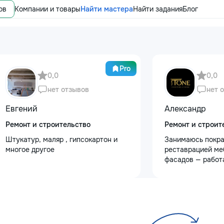
ов
Компании и товары
Найти мастера
Найти задания
Блог
Pro
0,0
0,0
нет отзывов
нет 
Евгений
Александр
Ремонт и строительство
Ремонт и строит
Штукатур, маляр , гипсокартон и
Занимаюсь покра
многое другое
реставрацией ме
фасадов — работ
любой сложности
реставрация ста
мебели: шлифовк
покрытия, устран
трещин — покрас
кухонных фасадо