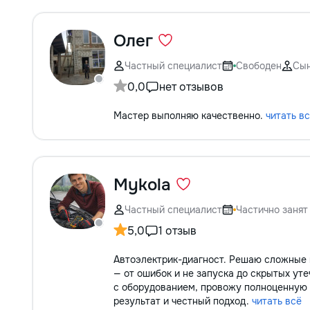
Олег
Частный специалист
Свободен
Сы
0,0
нет отзывов
Мастер выполняю качественно.
читать в
Mykola
Частный специалист
Частично занят
5,0
1 отзыв
Автоэлектрик-диагност. Решаю сложные 
— от ошибок и не запуска до скрытых ут
с оборудованием, провожу полноценную д
результат и честный подход.
читать всё