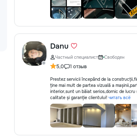
Danu
Частный специалист
Свободен
5,0
1 отзыв
Prestez servicii începând de la construcții,f
ține mai mult de partea vizuală a mașinii,par
interior,sunt un băiat serios,dornic de lucru 
calitate și garanție clientului!
читать всё