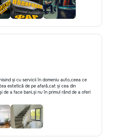
inisind și cu servicii în domeniu auto,ceea ce
tea estetică de pe afară,cat și cea din
și de a face bani,și nu în primul rând de a oferi