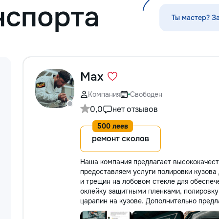
нспорта
прихожих — покр
восстановление 
Ты мастер? З
межкомнатных дв
решётчатые фаса
панно — перголы
конструкции: защ
покраска Работа
Max
шпоном, МДФ. По
финиш под интер
глянец, патина, 
Компания
Свободен
тонировка под н
0,0
нет отзывов
дерева. Главное 
качество поверхн
покрытие без под
ремонт сколов
аккуратные углы 
работа с резьбой
Наша компания предлагает высококачест
пригород. Выезд 
предоставляем услуги полировки кузова 
консультация по 
и трещин на лобовом стекле для обеспеч
оклейку защитными пленками, полировку
царапин на кузове. Дополнительно предл