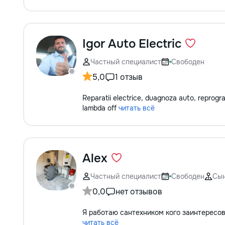
Igor Auto Electric
Частный специалист
Свободен
5,0
1 отзыв
Reparatii electrice, duagnoza auto, reprogra
lambda off
читать всё
Alex
Частный специалист
Свободен
Сы
0,0
нет отзывов
Я работаю сантехником кого заинтересо
читать всё