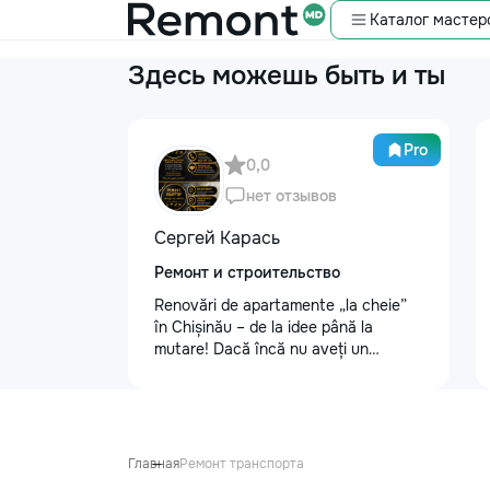
Каталог мастер
Здесь можешь быть и ты
Pro
0,0
нет отзывов
Сергей Карась
Ремонт и строительство
Renovări de apartamente „la cheie”
în Chișinău – de la idee până la
mutare! Dacă încă nu aveți un
design-proiect, nu este o problemă.
Vă putem realiza un proiect de design
personalizat, pentru ca reparația să
fie clară, confortabilă și adaptată
bugetului dumneavoastră. Contract +
Главная
Ремонт транспорта
Garanție 1–2 ani Încheiem contract,