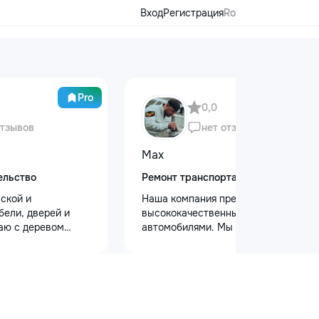
Вход
Регистрация
Ro
Pro
0,0
отзывов
нет отзывов
Max
ельство
Ремонт транспорта
ской и
Наша компания предлагает
бели, дверей и
высококачественный уход за
аю с деревом
автомобилями. Мы предоставляем
. Что делаю: —
услуги полировки кузова для
рой и антикварной
восстановления блеска, ремонт
а, восстановление
сколов и трещин на лобовом стекле
ение сколов и
для обеспечения безопасности.
ка и перекраска
Также выполняем оклейку
в, гардеробных,
защитными пленками, полировку