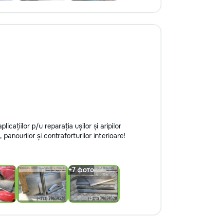
țiilor p/u reparația ușilor și aripilor
anourilor și contraforturilor interioare!