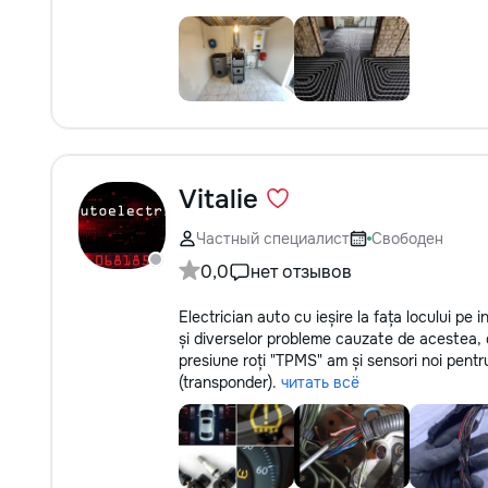
Vitalie
Частный специалист
Свободен
0,0
нет отзывов
Electrician auto cu ieșire la fața locului pe i
și diverselor probleme cauzate de acestea, 
presiune roți "TPMS" am și sensori noi pentru
(transponder).
читать всё