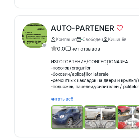
AUTO-PARTENER
Компания
Свободен
Кишинёв
0,0
нет отзывов
ИЗГОТОВЛЕНИЕ/CONFECȚIONAREA
-порогов/pragurilor
-боковин/aplicațiilor laterale
-ремонтных накладок на двери и крылья/aplica
-подножек, панелей,усилителей / polițelor, p
читать всё