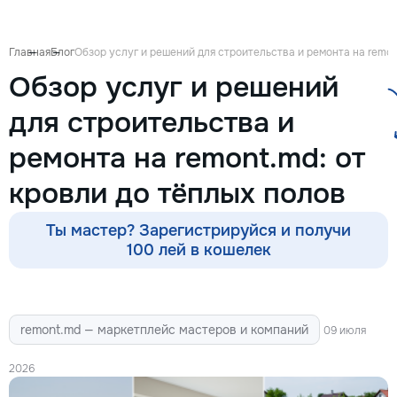
восстановления б
сколов и трещин 
стекле для обеспе
Главная
Блог
Обзор услуг и решений для строительства и ремонта на remon
безопасности. Та
Обзор услуг и решений
оклейку защитным
полировку стекла 
для строительства и
улучшения видимо
царапин на кузове
ремонта на remont.md: от
Дополнительно пр
выпрямление вмят
кровли до тёплых полов
покраски, нанесе
составов, тониров
соответствии с
Ты мастер? Зарегистрируйся и получи
законодательство
100 лей в кошелек
салона. Услуги по
хрома и антихром
автомобилю стиль
пленка на фары з
remont.md — маркетплейс мастеров и компаний
повреждений. Мы
09 июля
придерживаемся 
стандартов обслу
2026
используя передо