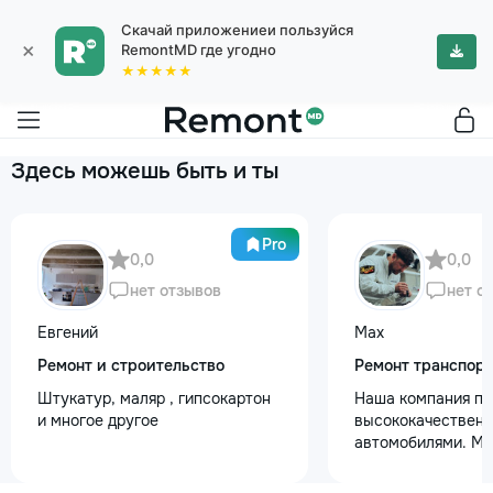
Скачай приложениеи пользуйся
×
RemontMD где угодно
★★★★★
Здесь можешь быть и ты
Pro
0,0
0,0
нет отзывов
нет о
Евгений
Max
Ремонт и строительство
Ремонт транспор
Штукатур, маляр , гипсокартон
Наша компания пр
и многое другое
высококачественн
автомобилями. М
предоставляем ус
полировки кузова 