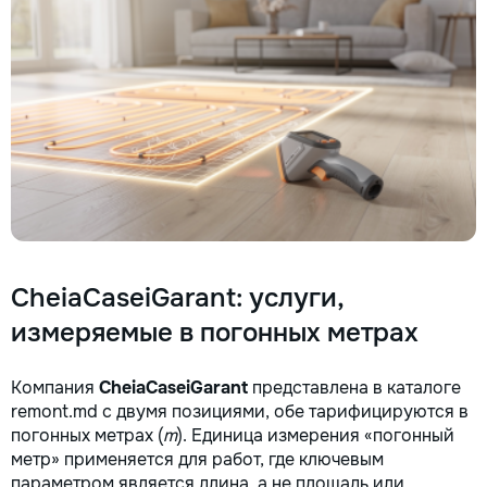
CheiaCaseiGarant: услуги,
измеряемые в погонных метрах
Компания
CheiaCaseiGarant
представлена в каталоге
remont.md с двумя позициями, обе тарифицируются в
погонных метрах (
m
). Единица измерения «погонный
метр» применяется для работ, где ключевым
параметром является длина, а не площадь или