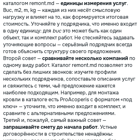
каталогом remont.md —
единицы измерения услуг
.
Buc, m2, m, kg — каждая из них несёт смысловую
нагрузку и влияет на то, как формируется итоговая
стоимость. Уточняйте у подрядчика, что именно входит
в одну единицу: для
buc
это может быть как один
объект, так и комплект работ. Не стесняйтесь задавать
уточняющие вопросы — серьёзный подрядчик всегда
готов объяснить структуру своего предложения.
Второй совет —
сравнивайте несколько компаний
по
одному виду работ. Каталог remont.md позволяет это
сделать без лишних звонков: изучите профили
нескольких подрядчиков, сопоставьте описания услуг
и свяжитесь с теми, чьё предложение кажется
наиболее подходящим. Например, для монтажа
кровли в каталоге есть ProAcoperis с форматом «под
ключ» — уточните, что именно входит в комплект, и
сравните с альтернативными предложениями.
Третий и, пожалуй, самый важный совет —
запрашивайте смету до начала работ
. Устные
договорённости в строительстве ненадёжны: