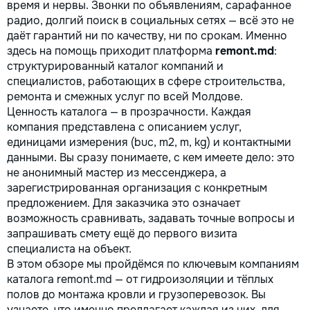
время и нервы. Звонки по объявлениям, сарафанное
радио, долгий поиск в социальных сетях — всё это не
даёт гарантий ни по качеству, ни по срокам. Именно
здесь на помощь приходит платформа
remont.md
:
структурированный каталог компаний и
специалистов, работающих в сфере строительства,
ремонта и смежных услуг по всей Молдове.
Ценность каталога — в прозрачности. Каждая
компания представлена с описанием услуг,
единицами измерения (buc, m2, m, kg) и контактными
данными. Вы сразу понимаете, с кем имеете дело: это
не анонимный мастер из мессенджера, а
зарегистрированная организация с конкретным
предложением. Для заказчика это означает
возможность сравнивать, задавать точные вопросы и
запрашивать смету ещё до первого визита
специалиста на объект.
В этом обзоре мы пройдёмся по ключевым компаниям
каталога remont.md — от гидроизоляции и тёплых
полов до монтажа кровли и грузоперевозок. Вы
узнаете, что именно предлагает каждая из них, для