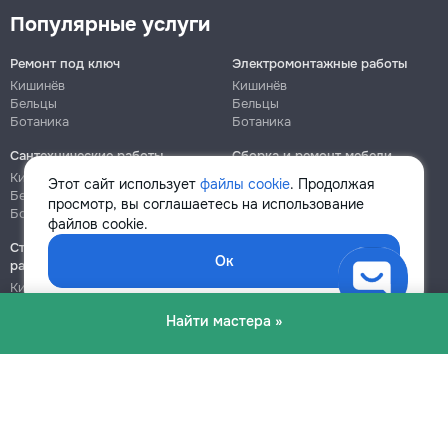
Популярные услуги
Ремонт под ключ
Электромонтажные работы
Кишинёв
Кишинёв
Бельцы
Бельцы
Ботаника
Ботаника
Сантехнические работы
Сборка и ремонт мебели
Кишинёв
Кишинёв
Этот сайт использует
файлы cookie
. Продолжая
Бельцы
Бельцы
просмотр, вы соглашаетесь на использование
Ботаника
Ботаника
файлов cookie.
Строительно-монтажные
Ок
работы
Кишинёв
Бельцы
Найти мастера »
Ботаника
Блог
Правила
Цены на услуги