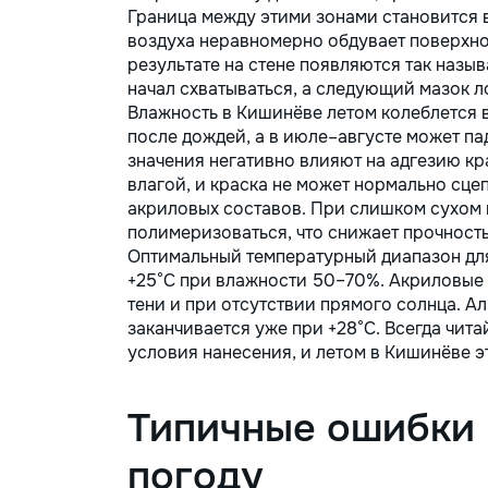
Граница между этими зонами становится 
воздуха неравномерно обдувает поверхно
результате на стене появляются так назы
начал схватываться, а следующий мазок л
Влажность в Кишинёве летом колеблется 
после дождей, а в июле–августе может п
значения негативно влияют на адгезию к
влагой, и краска не может нормально сце
акриловых составов. При слишком сухом в
полимеризоваться, что снижает прочность
Оптимальный температурный диапазон для
+25°C при влажности 50–70%. Акриловые ф
тени и при отсутствии прямого солнца. А
заканчивается уже при +28°C. Всегда чит
условия нанесения, и летом в Кишинёве э
Типичные ошибки 
погоду