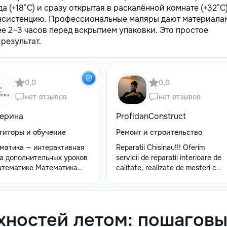
а (+18°C) и сразу открытая в раскалённой комнате (+32°C)
консистенцию. Профессиональные маляры дают материала
е 2–3 часов перед вскрытием упаковки. Это простое
результат.
0,0
0,0
нет отзывов
нет отзывов
терина
ProfidanConstruct
титоры и обучение
Ремонт и строительство
матика — интерактивная
Reparatii Chisinau!!! Oferim
а дополнительных уроков
servicii de reparatii interioare de
атематике Математика
calitate, realizate de mesteri cu
, интересно и с
experienta. Ne bazam pe
видуальным подходом. -
seriozitate, atenție la detalii si
учеников 5–12 классов -
rezultate durabile. Programează
видуальные, парные и
acum o vizita la nr. de telefon:
хностей летом: пошагов
повые уроки (до 4
079557886