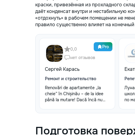
краски, привезённая из прохладного склад
даёт конденсат внутри и нестабильную 
«отдохнуть» в рабочем помещении не мене
правило существенно влияет на конечный 
Pro
0,0
нет отзывов
Сергей Карась
Ека
Ремонт и строительство
Репе
Renovări de apartamente „la
Луна
cheie” în Chișinău – de la idee
школ
până la mutare! Dacă încă nu
по м
aveți un design-proiect, nu este
легко
o problemă. Vă putem realiza un
инди
proiect de design personalizat,
Для 
pentru ca reparația să fie clară,
Инди
Подготовка повер
confortabilă și adaptată
груп