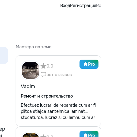
Вход
Регистрация
Ro
Мастера по теме
Pro
0,0
нет отзывов
Vadim
Ремонт и строительство
Efectuez lucrari de reparatie cum ar fi
plitca stiajca santehnica laminat
stucaturca. lucrez si cu lemnu cum ar
fi vagonca cine are nevoe apelati
тер
068368379
и
Pro