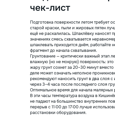
bugetului dumneavoastră.
чело
чек-лист
Contract + Garanție 1–2 ani
румы
Încheiem contract, fixăm costul
раза
și termenele lucrărilor. Oferim
оффл
garanție reală pentru toate
школ
Подготовка поверхности летом требует ос
lucrările executate. Materiale cu
дела
старой краски, пыли и жировых пятен луч
reducere Oferim reduceri la
дост
ещё не раскалилась. Шпаклёвку наносят п
materialele de construcție și
форм
значениях смесь схватывается неравноме
finisaj prin furnizorii noștri.
шпаклевать приходится днём, работайте н
Raport foto și video săptămânal
фрагмент до начала схватывания.
În fiecare săptămână primiți foto
Грунтование — критически важный этап ле
și video de pe șantier, iar dacă
влажную (но не мокрую) поверхность: это
doriți, puteți vizita personal
жару грунт сохнет за 20–30 минут вместо 
obiectul și verifica desfășurarea
деле может означать неполное проникнов
lucrărilor. Siguranța
comunicațiilor ascunse Înainte
рекомендуют наносить грунт в два слоя с
de tencuială fotografiem și
через 3–4 часа после последнего слоя гру
măsurăm instalația electrică,
Оптимальное время для начала малярных ра
țevile și toate comunicațiile
В эти часы температура воздуха в Кишинё
ascunse. După reparație veți
не падают на большинство внутренних пов
rămâne cu schema
перерыв с 11:00 до 17:00 лучше использо
comunicațiilor ascunse și
расстановки оборудования.
fotografiile tuturor etapelor