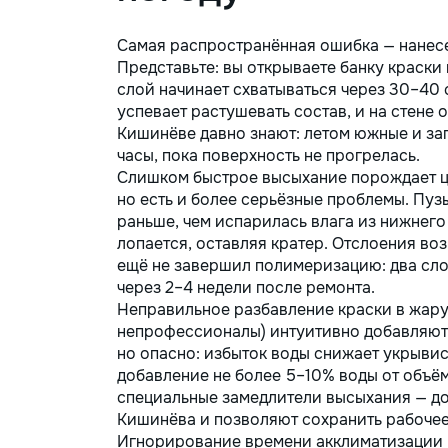
Самая распространённая ошибка — нанесе
Представьте: вы открываете банку краски 
слой начинает схватываться через 30–40 
успевает растушевать состав, и на стене
Кишинёве давно знают: летом южные и за
часы, пока поверхность не прогрелась.
Слишком быстрое высыхание порождает це
но есть и более серьёзные проблемы. Пуз
раньше, чем испарилась влага из нижнего
лопается, оставляя кратер. Отслоения во
ещё не завершил полимеризацию: два сло
через 2–4 недели после ремонта.
Неправильное разбавление краски в жару
непрофессионалы) интуитивно добавляют б
но опасно: избыток воды снижает укрыви
добавление не более 5–10% воды от объё
специальные замедлители высыхания — до
Кишинёва и позволяют сохранить рабочее
Игнорирование времени акклиматизации м