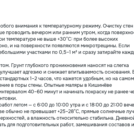
век) - На русском и
нском языках - Занятия 2
 в неделю - Онлайн и
айн - Дополняем
ьную программу —
обого внимания к температурному режиму. Очистку стен
ем её понятной и
ше проводить вечером или ранним утром, когда поверхно
упной - Уникальный
ри температуре не выше +30°C: при более высоких
ат с персонажем Луной
рно, и на поверхности появляются микротрещины. Если
ебольшими участками по 0,5–1 м² и сразу затирайте каж
том. Грунт глубокого проникновения наносят на слегка
 улучшает адгезию и снижает впитываемость основания. 
стандартных 1–2 часов, что кажется удобным, но на самом
ение в поры стены. Опытные маляры в Кишинёве
 интервалом 40–60 минут и начинать покраску не ранее ч
нтовки.
бот летом — с 6:00 до 10:00 утра и с 18:00 до 21:00 вече
ве обычно не превышает +25–28°C, прямые солнечные лу
ерхностей, а влажность относительно стабильна. Дневно
вать для подготовительных работ, замешивания составов 