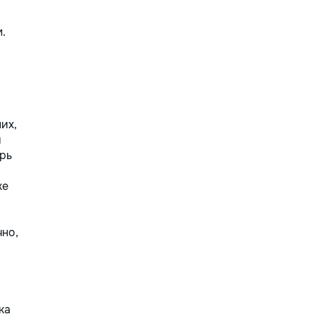
.
их,
я
ырь
же
чно,
ка