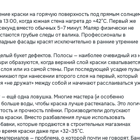
ние краски на горячую поверхность под прямым солнцем
в 13:00, когда южная стена нагрета до +42°C. Первый же
секунд вместо обычных 5–7 минут. Маляр физически не
 остаются грубые следы от валика. Профессионалы в
падные фасады красят исключительно в ранние утренние
лый букет дефектов. Полосы — наиболее очевидный из н
ыри образуются, когда верхний слой краски схватываетс
 слоя или из самой стены. При последующей усадке пуз
зникают при нанесении второго слоя на первый, который
я «не дружат» между собой и начинают расслаиваться у
 — ещё одна ловушка. Многие мастера (и особенно
ольше воды, чтобы краска лучше растекалась. Это логи
стость и прочность плёнки. Производители допускают
ма краски. Вместо разбавления лучше использовать
бавки, которые продаются в строительных магазинах
 время краски даже при +32–35°C.
атериалов — проблема, о которой почти не говорят. Бан