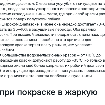
видимым дефектом. Сквозняки усугубляют ситуацию: пот
сть, создавая зоны ускоренного испарения растворителя
ваемые «холодные швы» — места, где один слой краски уж
ожится поверх полусухой плёнки.
в широком диапазоне: в июне она нередко достигает 70
адать до 35–40% в засушливые периоды. Оба крайних
раски. При высокой влажности поверхность стены насыще
питься с основанием — особенно это критично для
оздухе краска теряет влагу раньше, чем успевает
 плёнки.
 большинства водоэмульсионных красок — от +10°C до
асадные краски допускают работу до +35°C, но только в
лкидные эмали ещё более капризны: их рабочий диапазон
айте инструкцию производителя — там указаны предельны
ти ограничения становятся особенно актуальными.
при покраске в жаркую