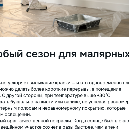
обый сезон для малярны
ьно ускоряет высыхание краски — и это одновременно п
 можно делать более короткие перерывы, а помещение
. С другой стороны, при температуре выше +30°C
ать буквально на кисти или валике, не успевая равноме
рактерным полосам и неравномерному покрытию, которые
ом освещении.
й враг качественной покраски. Когда солнце бьёт в окно
свещённом участке сохнет в разы быстрее, чем в тени.