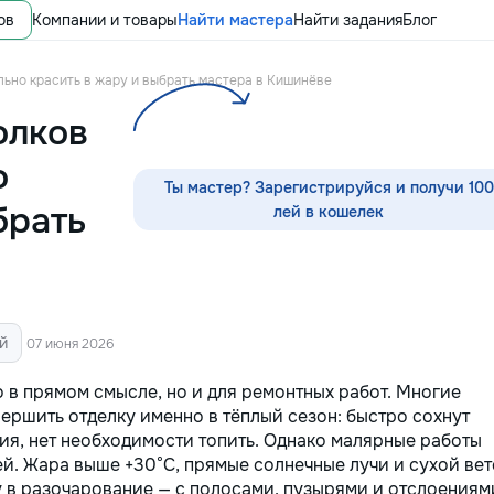
ов
Компании и товары
Найти мастера
Найти задания
Блог
ильно красить в жару и выбрать мастера в Кишинёве
олков
о
Ты мастер? Зарегистрируйся и получи 100
брать
лей в кошелек
й
07 июня 2026
о в прямом смысле, но и для ремонтных работ. Многие
ершить отделку именно в тёплый сезон: быстро сохнут
я, нет необходимости топить. Однако малярные работы
ей. Жара выше +30°C, прямые солнечные лучи и сухой ве
 в разочарование — с полосами, пузырями и отслоениям