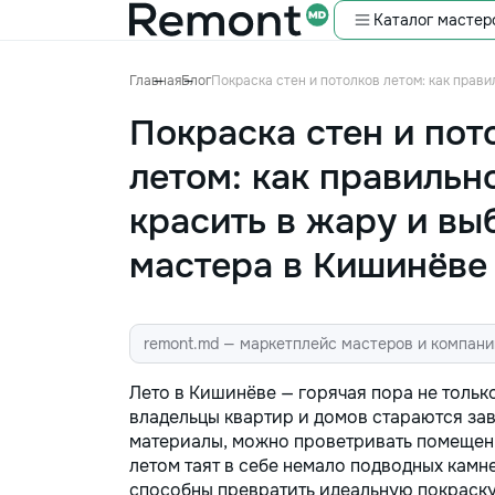
Каталог мастер
Главная
Блог
Покраска стен и потолков летом: как прав
Покраска стен и пот
летом: как правильн
красить в жару и вы
мастера в Кишинёве
remont.md — маркетплейс мастеров и компани
Лето в Кишинёве — горячая пора не тольк
владельцы квартир и домов стараются зав
материалы, можно проветривать помещени
летом таят в себе немало подводных камн
способны превратить идеальную покраску