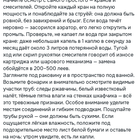
Начните осмотр с самого простого — кранов и
смесителей. Откройте каждый кран на полную
мощность и понаблюдайте за струёй: она должна быть
ровной, без завихрений и брызг. Если вода течёт
неровно — засорился аэратор, его легко открутить и
промыть. Проверьте, не капает ли вода при закрытом
кране: даже небольшая капель в 1 каплю в секунду за
месяц даёт около 3 литров потерянной воды. Тугой
ход или скрип рукоятки смесителя говорит об износе
картриджа или шарового механизма — замена
обойдётся в 200–500 леев.
Загляните под раковину и в пространство под ванной.
Возьмите фонарик и внимательно осмотрите видимые
участки труб: следы ржавчины, белый известковый
налёт, тёмные пятна влаги на стенках шкафчика — всё
это тревожные признаки. Особое внимание уделите
местам соединений и гибким подводкам. Пощупайте
трубы рукой — они должны быть сухими. Если
ощущается лёгкая влажность, положите под
подозрительное место лист белой бумаги и оставьте
на ночь: утром увидите, есть ли капли.