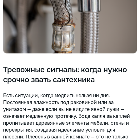
Contract + Garanție 1–2 ani
faianță •Electicitate •servic
Încheiem contract, fixăm
sanitare •Demolări
costul și termenele lucrărilor.
Oferim garanție reală pentru
toate lucrările executate.
Materiale cu reducere Oferim
reduceri la materialele de
construcție și finisaj prin
furnizorii noștri. Raport foto și
video săptămânal În fiecare
săptămână primiți foto și video
Тревожные сигналы: когда нужно
de pe șantier, iar dacă doriți,
puteți vizita personal obiectul
срочно звать сантехника
și verifica desfășurarea
lucrărilor. Siguranța
comunicațiilor ascunse Înainte
Есть ситуации, когда медлить нельзя ни дня.
de tencuială fotografiem și
Постоянная влажность под раковиной или за
măsurăm instalația electrică,
унитазом — даже если вы не видите явной лужи —
țevile și toate comunicațiile
означает медленную протечку. Вода капля за каплей
ascunse. După reparație veți
пропитывает деревянные элементы мебели, стены и
rămâne cu schema
перекрытия, создавая идеальные условия для
comunicațiilor ascunse și
плесени. Плесень в ванной комнате — это не только
fotografiile tuturor etapelor