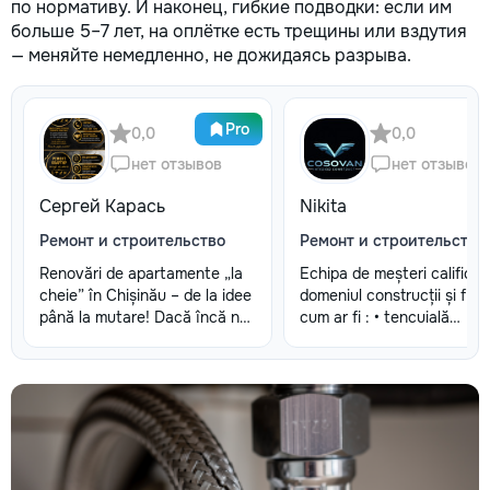
по нормативу. И наконец, гибкие подводки: если им
больше 5–7 лет, на оплётке есть трещины или вздутия
— меняйте немедленно, не дожидаясь разрыва.
Pro
0,0
0,0
нет отзывов
нет отзывов
Сергей Карась
Nikita
Ремонт и строительство
Ремонт и строительство
Renovări de apartamente „la
Echipa de meșteri calificați
cheie” în Chișinău – de la idee
domeniul construcții și fini
până la mutare! Dacă încă nu
cum ar fi : • tencuială
aveți un design-proiect, nu
&tencuială mecanizată •luc
este o problemă. Vă putem
de finisare glet (Spakliovka
realiza un proiect de design
mecanizată •vopsea manu
personalizat, pentru ca
și mecanizată •tapete și t
reparația să fie clară,
fibră de sticlă •lucrări de g
confortabilă și adaptată
carton •Armstrong •Fațade
bugetului dumneavoastră.
personalizate •Gresie și