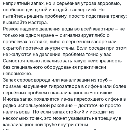
неприятный запах, но и серьёзная угроза здоровью,
importante. Curățenie
особенно для детей и людей с аллергией. Не
profesională Predăm
пытайтесь решить проблему, просто подставив тряпку:
apartamentul complet pregătit
pentru locuit – curat, fără praf
вызывайте мастера.
și fără deșeuri de construcție.
Резкое падение давления воды во всей квартире — не
Prețuri orientative pentru
только на одном кране — сигнализирует либо о
materiale: Prețurile depind de
проблемах в стояке, либо о серьёзном засоре или
țara producătorului, brand,
скрытой протечке внутри стены. Если соседи при этом
colecție și categoria
не жалуются на давление, проблема точно у вас.
produsului. Gresie porțelanată
Самостоятельно локализовать такую неисправность
– de la 350–800+ lei/m²
без специального оборудования практически
Laminat – de la 180–450+
невозможно.
lei/m² Materiale pentru lucrări
Запах сероводорода или канализации из труб —
brute – de la 1 500–2 500
lei/m² de apartament Uși
признак нарушения гидрозатвора в сифоне или более
interioare – de la 2 500–7
серьёзных проблем с канализационным стояком.
000+ lei/set Tavan extensibil
Иногда запах появляется из-за пересохшего сифона в
– de la 120–200 lei/m²
редко используемой раковине — достаточно просто
Calitatea noastră – confortul
налить воды. Но если запах стойкий и исходит из
dumneavoastră! Realizăm
нескольких точек, это может указывать на трещину в
interiorul cât mai aproape
канализационной трубе внутри стены.
posibil de proiectul de design,