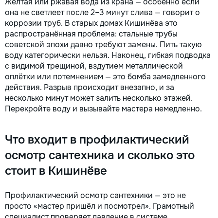
Жёлтая или ржавая вода из крана — особенно если
cu atenție la fiecare detaliu.
она не светлеет после 2–3 минут слива — говорит о
Contactați-ne pentru o
коррозии труб. В старых домах Кишинёва это
consultație gratuită și un
deviz fără obligații: 069 376
распространённая проблема: стальные трубы
542 +373 603 31 178 Viber |
советской эпохи давно требуют замены. Пить такую
WhatsApp | Telegram
воду категорически нельзя. Наконец, гибкая подводка
Disponibili zilnic pentru
с видимой трещиной, вздутием металлической
consultații și programări. Deviz
оплётки или потемнением — это бомба замедленного
gratuit Consultanță
действия. Разрыв происходит внезапно, и за
profesională Soluții pentru
несколько минут может залить несколько этажей.
orice buget Reparații
Перекройте воду и вызывайте мастера немедленно.
executate la timp și cu
responsabilitate. Transformăm
ideile în locuințe confortabile,
Что входит в профилактический
moderne și funcționale!
Calitatea noastră – liniștea și
осмотр сантехника и сколько это
confortul dumneavoastră!
стоит в Кишинёве
Профилактический осмотр сантехники — это не
просто «мастер пришёл и посмотрел». Грамотный
специалист проверяет давление в системе,