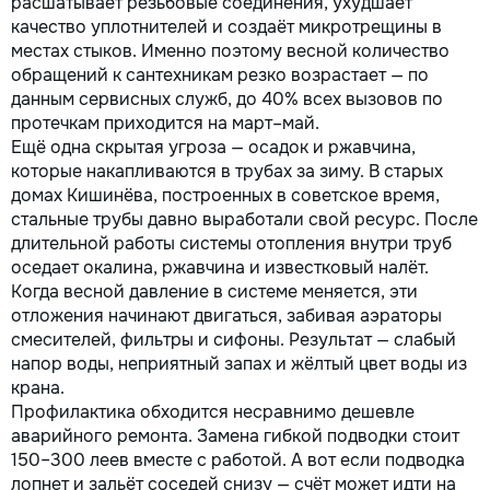
расшатывает резьбовые соединения, ухудшает
качество уплотнителей и создаёт микротрещины в
местах стыков. Именно поэтому весной количество
обращений к сантехникам резко возрастает — по
данным сервисных служб, до 40% всех вызовов по
протечкам приходится на март–май.
Ещё одна скрытая угроза — осадок и ржавчина,
которые накапливаются в трубах за зиму. В старых
домах Кишинёва, построенных в советское время,
стальные трубы давно выработали свой ресурс. После
длительной работы системы отопления внутри труб
оседает окалина, ржавчина и известковый налёт.
Когда весной давление в системе меняется, эти
отложения начинают двигаться, забивая аэраторы
смесителей, фильтры и сифоны. Результат — слабый
напор воды, неприятный запах и жёлтый цвет воды из
крана.
Профилактика обходится несравнимо дешевле
аварийного ремонта. Замена гибкой подводки стоит
150–300 леев вместе с работой. А вот если подводка
лопнет и зальёт соседей снизу — счёт может идти на