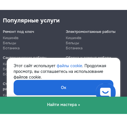
Популярные услуги
Ремонт под ключ
Электромонтажные работы
Кишинёв
Кишинёв
Бельцы
Бельцы
Ботаника
Ботаника
Сантехнические работы
Сборка и ремонт мебели
Кишинёв
Кишинёв
Этот сайт использует
файлы cookie
. Продолжая
Бельцы
Бельцы
просмотр, вы соглашаетесь на использование
Ботаника
Ботаника
файлов cookie.
Строительно-монтажные
Ок
работы
Кишинёв
Бельцы
Найти мастера »
Ботаника
Блог