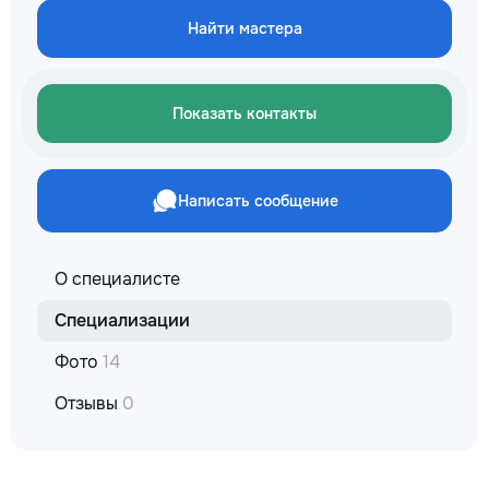
reparație veți răm
Найти мастера
comunicațiilor ascu
fotografiile tuturor
importante. Curățe
profesională Predă
Показать контакты
apartamentul compl
pentru locuit – curat
fără deșeuri de con
Prețuri orientative 
Написать сообщение
materiale: Prețurile
producătorului, bran
categoria produsulu
porțelanată – de l
О специалисте
lei/m² Laminat – d
lei/m² Materiale pen
Специализации
brute – de la 1 500
de apartament Uși i
Фото
14
la 2 500–7 000+ le
extensibil – de la 
Отзывы
0
Calitatea noastră –
dumneavoastră! Re
interiorul cât mai a
de proiectul de des