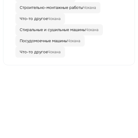
Строительно-монтажные работы
Чокана
Что-то другое
Чокана
Стиральные и сушильные машины
Чокана
Посудомоечные машины
Чокана
Что-то другое
Чокана