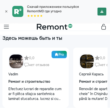
Скачай приложениеи пользуйся
×
RemontMD где угодно
★★★★★
Здесь можешь быть и ты
Pro
0,0
0,0
нет отзывов
нет о
Vadim
Сергей Карась
Ремонт и строительство
Ремонт и строите
Efectuez lucrari de reparatie cum
Renovări de aparta
ar fi plitca stiajca santehnica
cheie” în Chișinău –
laminat stucaturca. lucrez si cu
până la mutare! Da
lemnu cum ar fi vagonca cine are
aveți un design-pro
nevoe apelati 068368379
problemă. Vă putem