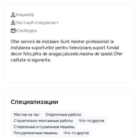
la fiecare detaliu.
pentru o consultație
Кишинёв
deviz fără obligați
Частный специалист
+373 603 31 178 Vi
| Telegram Disponibil
Свободен
consultații și progr
Ofer servicii de instalare Sunt mester profesionist la
gratuit Consultanță
instalarea suporturilor pentru televizoare,suport fundal
Soluții pentru orice
decor foto,plita de aragaz,jaluzele,masina de spalat.Ofer
Reparații executate
calitate si siguranta.
responsabilitate. 
ideile în locuințe co
moderne și funcțion
noastră – liniștea ș
dumneavoastră!
Специализации
Мастер на час
Отделочные работы
Строительно-монтажные работы
Что-то другое
Стиральные и сушильные машины
Посудомоечные машины
Что-то другое