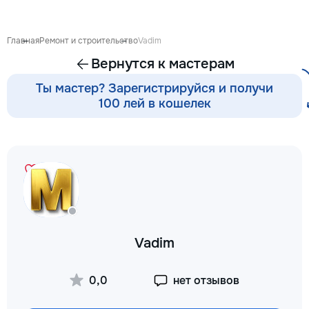
proiect de design p
pentru ca reparația 
confortabilă și ada
Главная
Ремонт и строительство
Vadim
dumneavoastră. Co
Вернутся к мастерам
Garanție 1–2 ani În
contract, fixăm cost
Ты мастер? Зарегистрируйся и получи
termenele lucrărilor
100 лей в кошелек
garanție reală pent
lucrările executate
reducere Oferim red
materialele de const
finisaj prin furnizori
foto și video săptă
fiecare săptămână p
video de pe șantier
doriți, puteți vizita
obiectul și verifica
Vadim
lucrărilor. Siguranț
ascunse Înainte de
fotografiem și măsu
0,0
нет отзывов
electrică, țevile și 
comunicațiile ascu