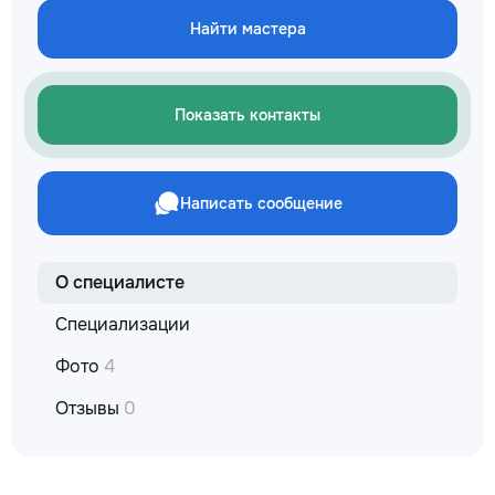
reparație veți răm
Найти мастера
comunicațiilor ascu
fotografiile tuturor
importante. Curățe
profesională Predă
Показать контакты
apartamentul compl
pentru locuit – curat
fără deșeuri de con
Prețuri orientative 
Написать сообщение
materiale: Prețurile
producătorului, bran
categoria produsulu
porțelanată – de l
О специалисте
lei/m² Laminat – d
lei/m² Materiale pen
Специализации
brute – de la 1 500
de apartament Uși i
Фото
4
la 2 500–7 000+ le
extensibil – de la 
Отзывы
0
Calitatea noastră –
dumneavoastră! Re
interiorul cât mai a
de proiectul de des