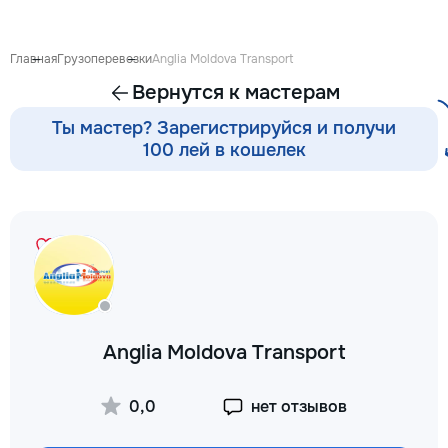
proiect de design p
pentru ca reparația 
confortabilă și ada
Главная
Грузоперевозки
Anglia Moldova Transport
dumneavoastră. Co
Вернутся к мастерам
Garanție 1–2 ani În
contract, fixăm cost
Ты мастер? Зарегистрируйся и получи
termenele lucrărilor
100 лей в кошелек
garanție reală pent
lucrările executate
reducere Oferim red
materialele de const
finisaj prin furnizori
foto și video săptă
fiecare săptămână p
video de pe șantier
doriți, puteți vizita
obiectul și verifica
Anglia Moldova Transport
lucrărilor. Siguranț
ascunse Înainte de
fotografiem și măsu
0,0
нет отзывов
electrică, țevile și 
comunicațiile ascu