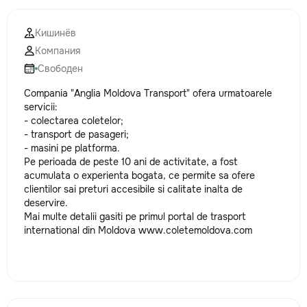
la fiecare detaliu.
pentru o consultație
Кишинёв
deviz fără obligați
Компания
+373 603 31 178 Vi
| Telegram Disponibil
Свободен
consultații și progr
Compania "Anglia Moldova Transport" ofera urmatoarele
gratuit Consultanță
servicii:
Soluții pentru orice
- colectarea coletelor;
Reparații executate
- transport de pasageri;
responsabilitate. 
- masini pe platforma.
ideile în locuințe co
Pe perioada de peste 10 ani de activitate, a fost
moderne și funcțion
acumulata o experienta bogata, ce permite sa ofere
noastră – liniștea ș
clientilor sai preturi accesibile si calitate inalta de
dumneavoastră!
deservire.
Mai multe detalii gasiti pe primul portal de trasport
international din Moldova
www.coletemoldova.com