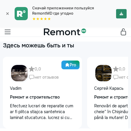
Скачай приложениеи пользуйся
×
RemontMD где угодно
★★★★★
Здесь можешь быть и ты
Pro
0,0
0,0
нет отзывов
нет о
Vadim
Сергей Карась
Ремонт и строительство
Ремонт и строите
Efectuez lucrari de reparatie cum
Renovări de aparta
ar fi plitca stiajca santehnica
cheie” în Chișinău –
laminat stucaturca. lucrez si cu
până la mutare! Da
lemnu cum ar fi vagonca cine are
aveți un design-pro
nevoe apelati 068368379
problemă. Vă putem