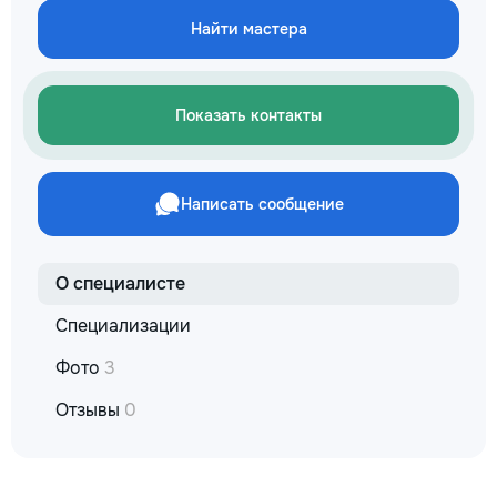
reparație veți răm
Найти мастера
comunicațiilor ascu
fotografiile tuturor
importante. Curățe
profesională Predă
Показать контакты
apartamentul compl
pentru locuit – curat
fără deșeuri de con
Prețuri orientative 
Написать сообщение
materiale: Prețurile
producătorului, bran
categoria produsulu
porțelanată – de l
О специалисте
lei/m² Laminat – d
lei/m² Materiale pen
Специализации
brute – de la 1 500
de apartament Uși i
Фото
3
la 2 500–7 000+ le
extensibil – de la 
Отзывы
0
Calitatea noastră –
dumneavoastră! Re
interiorul cât mai a
de proiectul de des