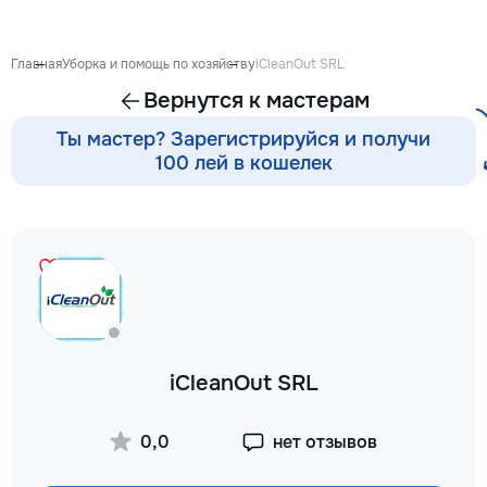
proiect de design p
pentru ca reparația 
confortabilă și ada
Главная
Уборка и помощь по хозяйству
iCleanOut SRL
dumneavoastră. Co
Вернутся к мастерам
Garanție 1–2 ani În
contract, fixăm cost
Ты мастер? Зарегистрируйся и получи
termenele lucrărilor
100 лей в кошелек
garanție reală pent
lucrările executate
reducere Oferim red
materialele de const
finisaj prin furnizori
foto și video săptă
fiecare săptămână p
video de pe șantier
doriți, puteți vizita
obiectul și verifica
iCleanOut SRL
lucrărilor. Siguranț
ascunse Înainte de
fotografiem și măsu
0,0
нет отзывов
electrică, țevile și 
comunicațiile ascu