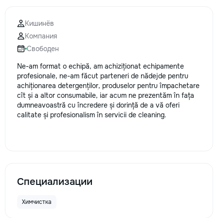
la fiecare detaliu.
pentru o consultație
Кишинёв
deviz fără obligați
Компания
+373 603 31 178 Vi
| Telegram Disponibil
Свободен
consultații și progr
Ne-am format o echipă, am achiziționat echipamente
gratuit Consultanță
profesionale, ne-am făcut parteneri de nădejde pentru
Soluții pentru orice
achiționarea detergenților, produselor pentru împachetare
Reparații executate
cît și a altor consumabile, iar acum ne prezentăm în fața
responsabilitate. 
dumneavoastră cu încredere și dorință de a vă oferi
ideile în locuințe co
calitate și profesionalism în servicii de cleaning.
moderne și funcțion
noastră – liniștea ș
dumneavoastră!
Специализации
Химчистка