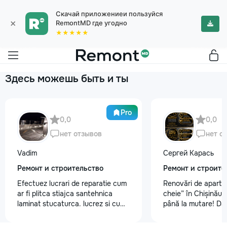
Скачай приложениеи пользуйся
×
RemontMD где угодно
★★★★★
Здесь можешь быть и ты
Pro
0,0
0,0
нет отзывов
нет о
Vadim
Сергей Карась
Ремонт и строительство
Ремонт и строите
Efectuez lucrari de reparatie cum
Renovări de aparta
ar fi plitca stiajca santehnica
cheie” în Chișinău –
laminat stucaturca. lucrez si cu
până la mutare! Da
lemnu cum ar fi vagonca cine are
aveți un design-pro
nevoe apelati 068368379
problemă. Vă putem