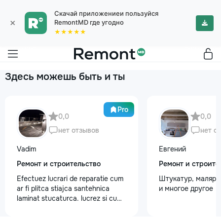
Скачай приложениеи пользуйся
×
RemontMD где угодно
★★★★★
Здесь можешь быть и ты
Pro
0,0
0,0
нет отзывов
нет о
Vadim
Евгений
Ремонт и строительство
Ремонт и строите
Efectuez lucrari de reparatie cum
Штукатур, маляр ,
ar fi plitca stiajca santehnica
и многое другое
laminat stucaturca. lucrez si cu
lemnu cum ar fi vagonca cine are
nevoe apelati 068368379