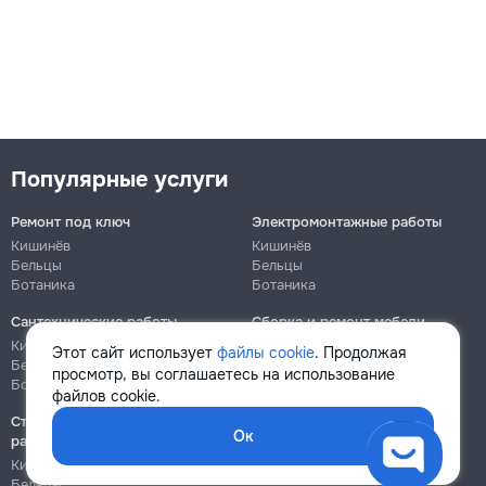
Популярные услуги
Ремонт под ключ
Электромонтажные работы
Кишинёв
Кишинёв
Бельцы
Бельцы
Ботаника
Ботаника
Сантехнические работы
Сборка и ремонт мебели
Кишинёв
Кишинёв
Этот сайт использует
файлы cookie
. Продолжая
Бельцы
Бельцы
просмотр, вы соглашаетесь на использование
Ботаника
Ботаника
файлов cookie.
Строительно-монтажные
Ок
работы
Кишинёв
Бельцы