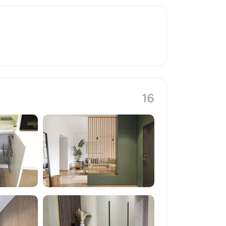
Ремонт и обслуживание окон и
дверей — регулировка дверей и
окон, замена петель, установка
замков. • Ремонт и отделка —
поклейка обоев, заделка трещин,
замена плитки, другие мелкие
отделочные работы. •
Благоустройство и уборка —
помощь в организации
пространства, установке полок, а
16
также садоводство и помощь в
уходе за дачей. Почему выбирают
нас? • Профессионализм — опыт и
внимание к деталям, мы заботимся
о качестве работы. • Удобство —
приедем в удобное время, с
необходимыми инструментами. •
Доступные цены — честные
расценки без скрытых затрат. С
нами ваш дом в надежных руках!
Обращайтесь за помощью — мы
решим любую задачу быстро и
качественно.