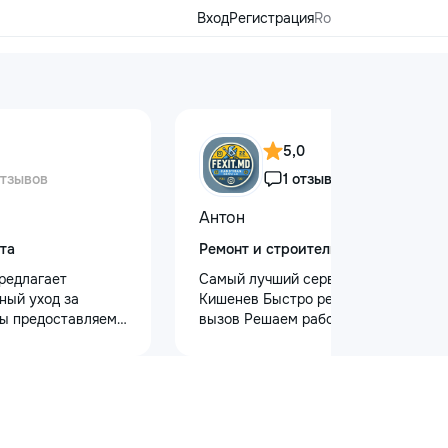
Вход
Регистрация
Ro
5,0
отзывов
1 отзыв
Антон
та
Ремонт и строительство
редлагает
Самый лучший сервис в городе
ный уход за
Кишенев Быстро реагируем на
ы предоставляем
вызов Решаем работы почти любой
 кузова для
сложности Лучшая сфера услуг
блеска, ремонт
предоставляется с нашей стороны
на лобовом стекле
Услуги “Муж на час” — Быстро,
безопасности.
Надежно, Удобно! Нужна помощь в
 оклейку
быту? Наши профессиональные
ами, полировку
услуги “Муж на час” помогут вам