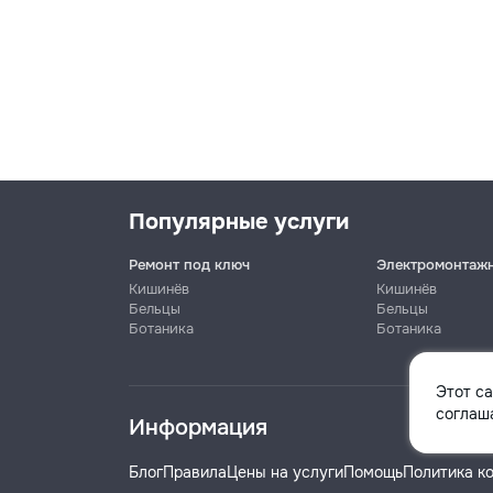
Популярные услуги
Ремонт под ключ
Электромонтаж
Кишинёв
Кишинёв
Бельцы
Бельцы
Ботаника
Ботаника
Имя
Этот с
соглаша
Информация
Телефон
Блог
Правила
Цены на услуги
Помощь
Политика к