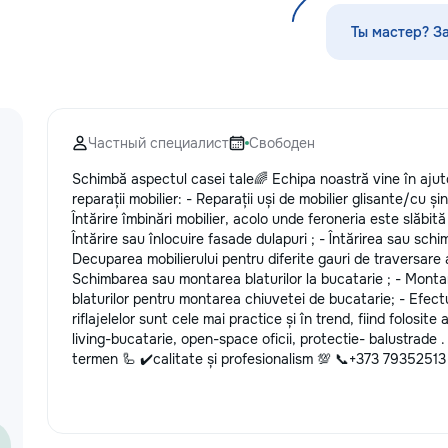
по математике, английскому языку,
стекла для улуч
русскому языку, румынскому языку,
ремонт царапин н
Ты мастер? З
биологии, химии, географии и
Дополнительно п
другим дисциплинам. Обучение
выпрямление вмя
проходит онлайн на интерактивной
нанесение защит
платформе с использованием
тонировку в соот
современных методик и
законодательств
Частный специалист
Свободен
индивидуального подхода.
салона. Услуги п
Подбираем преподавателя с учётом
и антихрому при
Schimbă aspectul casei tale🌈 Echipa noastră vine în aju
уровня подготовки, целей и
стиль, а защитна
reparații mobilier: - Reparații uși de mobilier glisante/cu și
пожеланий каждого ученика. ✔
защищает от пов
Întărire îmbinări mobilier, acolo unde feroneria este slăbi
Индивидуальные занятия и мини-
придерживаемся
Întărire sau înlocuire fasade dulapuri ; - Întărirea sau sch
группы ✔ Подготовка к экзаменам
стандартов обсл
Decuparea mobilierului pentru diferite gauri de traversare a
и поступлению ✔ Помощь по
используя перед
Schimbarea sau montarea blaturilor la bucatarie ; - Monta
школьной программе ✔ Обучение
Доверьте нам за
blaturilor pentru montarea chiuvetei de bucatarie; - Efect
взрослых ✔ Бесплатный пробный
автомобиле, и он
riflajelelor sunt cele mai practice și în trend, fiind folosite
урок
вас долгие годы.
living-bucatarie, open-space oficii, protectie- balustrade .
termen 🦾 ✔️calitate și profesionalism 💯 📞+373 79352513