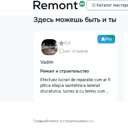
Каталог мастер
Здесь можешь быть и ты
Pro
0,0
нет отзывов
Vadim
Ремонт и строительство
Efectuez lucrari de reparatie cum ar fi
plitca stiajca santehnica laminat
stucaturca. lucrez si cu lemnu cum ar
fi vagonca cine are nevoe apelati
068368379
Главная
Ремонт и строительство
Ivan