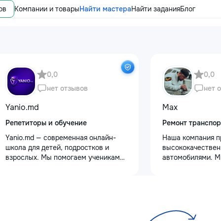
ов
Компании и товары
Найти мастера
Найти задания
Блог
0,0
0,0
нет отзывов
нет 
Yanio.md
Max
Репетиторы и обучение
Ремонт транспор
Yanio.md — современная онлайн-
Наша компания п
школа для детей, подростков и
высококачествен
взрослых. Мы помогаем ученикам
автомобилями. М
улучшать знания по школьным
услуги полировки
предметам, готовиться к
восстановления 
экзаменам, поступлению и
сколов и трещин 
достигать личных образовательных
для обеспечения 
целей. В нашей команде работают
Также выполняем
квалифицированные преподаватели
защитными пленк