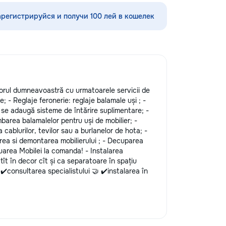
шения видимости и
справиться с любыми мелкими
а кузове.
ремонтами и задачами в доме и на
арегистрируйся и получи 100 лей в кошелек
редлагаем
даче! Мы предоставляем широкий
тин без покраски,
спектр услуг, используя
ных составов,
минимальный набор инструментов,
ветствии с
чтобы помочь вам быстро и
ом и химчистку
эффективно решить бытовые
о полировке хрома
проблемы. Наши услуги включают:
дают автомобилю
• Сборка и разборка мебели —
torul dumneavoastră cu urmatoarele servicii de
я пленка на фары
быстрота и точность в установке
ne; - Reglaje feronerie: reglaje balamale uși ; -
реждений. Мы
мебели: от стульев до шкафов и
tă se adaugă sisteme de întărire suplimentare; -
 высоких
полок. • Монтаж и крепление —
imbarea balamalelor pentru uși de mobilier; -
уживания,
установка картин, зеркал, полок,
 cablurilor, tevilor sau a burlanelor de hota; -
овые технологии.
крючков и штор. Все крепления
rea si demontarea mobilierului ; - Decuparea
боту о вашем
надежны и безопасны. • Мелкий
uarea Mobilei la comanda! - Instalarea
 будет радовать
ремонт сантехники — устранение
 atît în decor cît și ca separatoare în spațiu
протечек, замена смесителей,
 ✔️consultarea specialistului 🤝 ✔️instalarea în
сливных механизмов, ремонт
унитазов и раковин. •
Электрические работы — замена
розеток, выключателей, лампочек,
подключение бытовой техники. •