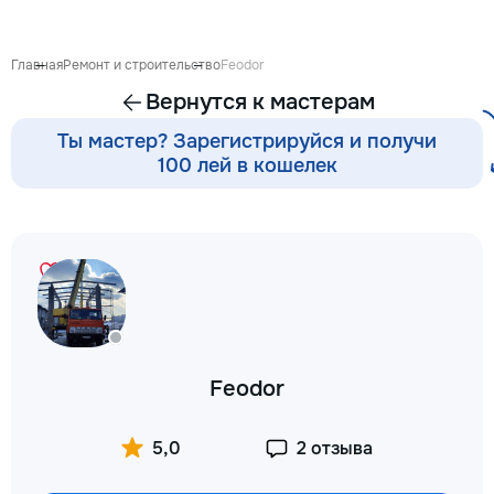
готовиться к экза
поступлению и до
личных образоват
Главная
Ремонт и строительство
Feodor
В нашей команде 
Вернутся к мастерам
квалифицированн
преподаватели по
Ты мастер? Зарегистрируйся и получи
английскому язык
100 лей в кошелек
языку, румынскому
биологии, химии, 
другим дисциплин
проходит онлайн 
интерактивной пл
использованием 
методик и индиви
подхода. Подбира
преподавателя с 
подготовки, целе
Feodor
каждого ученика.
Индивидуальные з
мини-группы ✔ По
5,0
2 отзыва
экзаменам и пост
Помощь по школь