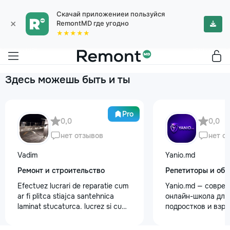
Скачай приложениеи пользуйся
×
RemontMD где угодно
★★★★★
Здесь можешь быть и ты
Pro
0,0
0,0
нет отзывов
нет о
Vadim
Yanio.md
Ремонт и строительство
Репетиторы и обу
Efectuez lucrari de reparatie cum
Yanio.md — совре
ar fi plitca stiajca santehnica
онлайн-школа для 
laminat stucaturca. lucrez si cu
подростков и взр
lemnu cum ar fi vagonca cine are
помогаем ученика
nevoe apelati 068368379
знания по школьн