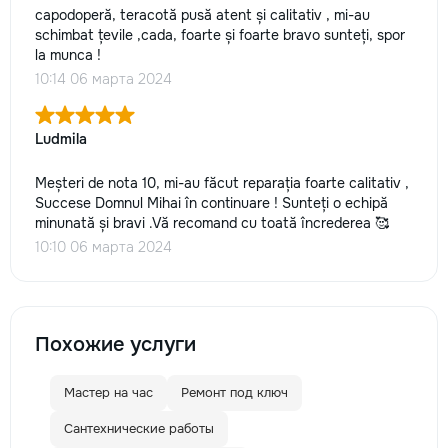
capodoperă, teracotă pusă atent și calitativ , mi-au
schimbat țevile ,cada, foarte și foarte bravo sunteți, spor
la munca !
10:14 06 марта 2024
Ludmila
Meșteri de nota 10, mi-au făcut reparația foarte calitativ ,
Succese Domnul Mihai în continuare ! Sunteți o echipă
minunată și bravi .Vă recomand cu toată încrederea 🥰
10:10 06 марта 2024
Похожие услуги
Мастер на час
Ремонт под ключ
Сантехнические работы