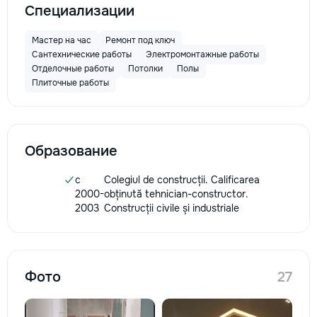
Специализации
Мастер на час
Ремонт под ключ
Сантехнические работы
Электромонтажные работы
Отделочные работы
Потолки
Полы
Плиточные работы
Образование
c
Colegiul de construcții. Calificarea
2000-
obținută tehnician-constructor.
2003
Construcții civile și industriale
Фото
27