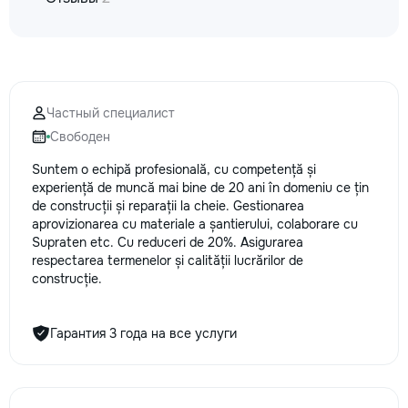
la fiecare detaliu. Contactați-ne
pentru o consultație gratuită și un
deviz fără obligații: 069 376 542
+373 603 31 178 Viber | WhatsApp
| Telegram Disponibili zilnic pentru
consultații și programări. Deviz
Частный специалист
gratuit Consultanță profesională
Свободен
Soluții pentru orice buget
Reparații executate la timp și cu
Suntem o echipă profesională, cu competență și
responsabilitate. Transformăm
experiență de muncă mai bine de 20 ani în domeniu ce țin
ideile în locuințe confortabile,
de construcții și reparații la cheie. Gestionarea
moderne și funcționale! Calitatea
aprovizionarea cu materiale a șantierului, colaborare cu
noastră – liniștea și confortul
Supraten etc. Cu reduceri de 20%. Asigurarea
dumneavoastră!
respectarea termenelor și calității lucrărilor de
construcție.
Гарантия 3 года на все услуги