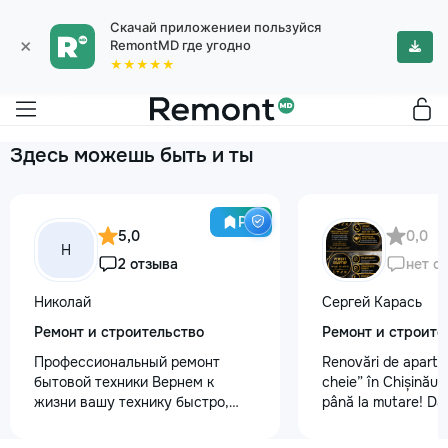
Скачай приложениеи пользуйся
×
RemontMD где угодно
★★★★★
Здесь можешь быть и ты
Pro
5,0
0,0
Н
2 отзыва
нет о
Николай
Сергей Карась
Ремонт и строительство
Ремонт и строите
Профессиональный ремонт
Renovări de aparta
бытовой техники Вернем к
cheie” în Chișinău –
жизни вашу технику быстро,
până la mutare! Da
честно и с гарантией! Мои
aveți un design-pro
главные преимущества: ⏱️
problemă. Vă putem