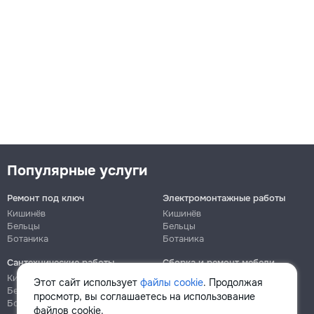
Популярные услуги
Ремонт под ключ
Электромонтажные работы
Кишинёв
Кишинёв
Бельцы
Бельцы
Ботаника
Ботаника
Сантехнические работы
Сборка и ремонт мебели
Кишинёв
Кишинёв
Этот сайт использует
файлы cookie
. Продолжая
Бельцы
Бельцы
просмотр, вы соглашаетесь на использование
Ботаника
Ботаника
файлов cookie.