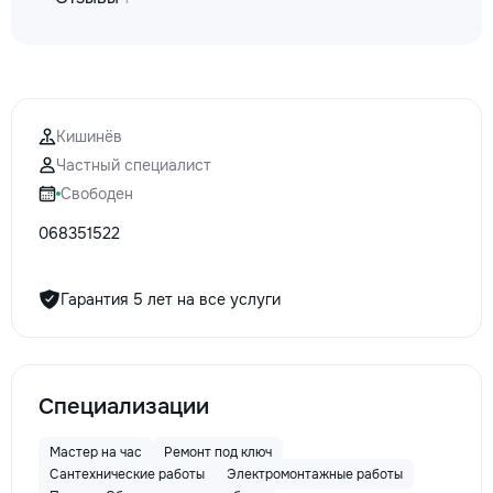
la fiecare detaliu.
pentru o consultație
deviz fără obligați
+373 603 31 178 Vi
| Telegram Disponibil
consultații și progr
Кишинёв
gratuit Consultanță
Частный специалист
Soluții pentru orice
Свободен
Reparații executate
responsabilitate. 
068351522
ideile în locuințe co
moderne și funcțion
noastră – liniștea ș
Гарантия 5 лет на все услуги
dumneavoastră!
Специализации
Мастер на час
Ремонт под ключ
Сантехнические работы
Электромонтажные работы