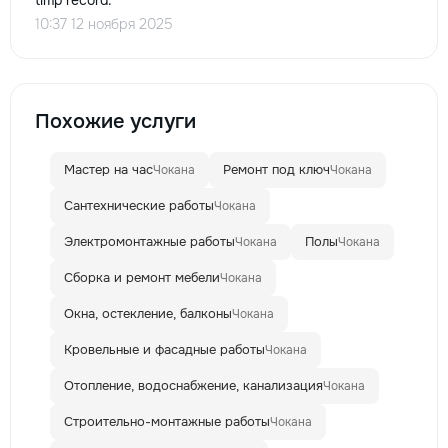
timp record.
10:37 12 ноября 2025
Похожие услуги
Мастер на час
Ремонт под ключ
Чокана
Чокана
Сантехнические работы
Чокана
Электромонтажные работы
Полы
Чокана
Чокана
Сборка и ремонт мебели
Чокана
Окна, остекление, балконы
Чокана
Кровельные и фасадные работы
Чокана
Отопление, водоснабжение, канализация
Чокана
Строительно-монтажные работы
Чокана