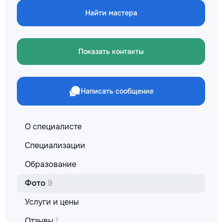
не включается? Не спешите
reparație veți răm
покупать новую! Спасем ваш
Найти мастера
comunicațiilor ascu
бюджет.
fotografiile tuturor
importante. Curățe
profesională Predă
Показать контакты
apartamentul compl
pentru locuit – curat
fără deșeuri de con
Prețuri orientative 
Написать сообщение
materiale: Prețurile
producătorului, bran
categoria produsulu
porțelanată – de l
О специалисте
lei/m² Laminat – d
lei/m² Materiale pen
Специализации
brute – de la 1 500
de apartament Uși i
Образование
la 2 500–7 000+ le
extensibil – de la 
Фото
9
Calitatea noastră –
Услуги и цены
dumneavoastră! Re
interiorul cât mai a
Отзывы
1
de proiectul de des