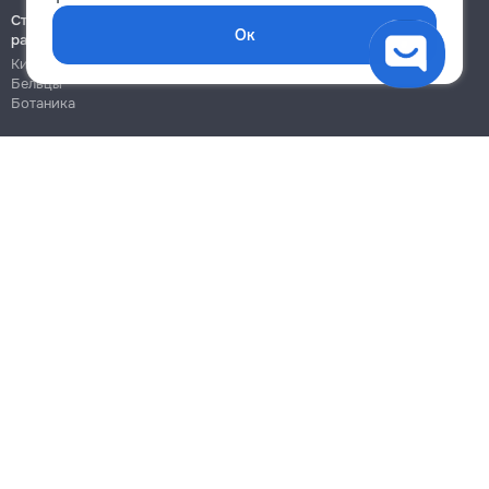
Строительно-монтажные
Ок
работы
Кишинёв
Бельцы
Ботаника
Блог
Правила
Цены на услуги
Помощь
Политика конфиденциальности
Cookies
Напиши в поддержку
info@remont.md