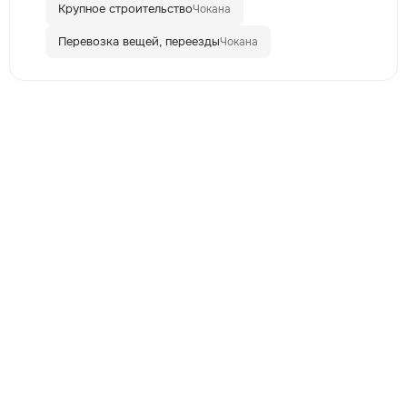
Крупное строительство
Чокана
Перевозка вещей, переезды
Чокана