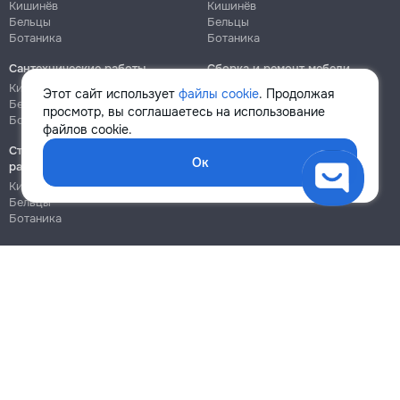
Кишинёв
Кишинёв
Бельцы
Бельцы
Ботаника
Ботаника
Сантехнические работы
Сборка и ремонт мебели
Кишинёв
Кишинёв
Этот сайт использует
файлы cookie
. Продолжая
Бельцы
Бельцы
просмотр, вы соглашаетесь на использование
Ботаника
Ботаника
файлов cookie.
Строительно-монтажные
Ок
работы
Кишинёв
Бельцы
Ботаника
Блог
Правила
Цены на услуги
Помощь
Политика конфиденциальности
Cookies