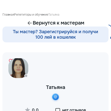
proiect de design p
pentru ca reparația 
confortabilă și ada
Главная
Репетиторы и обучение
Татьяна
dumneavoastră. Co
Вернутся к мастерам
Garanție 1–2 ani În
contract, fixăm cost
Ты мастер? Зарегистрируйся и получи
termenele lucrărilor
100 лей в кошелек
garanție reală pent
lucrările executate
reducere Oferim red
materialele de const
finisaj prin furnizori
foto și video săptă
fiecare săptămână p
video de pe șantier
doriți, puteți vizita
obiectul și verifica
Татьяна
lucrărilor. Siguranț
ascunse Înainte de
fotografiem și măsu
electrică, țevile și 
comunicațiile ascu
0,0
нет отзывов