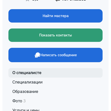
reparație veți răm
comunicațiilor ascu
fotografiile tuturor
Найти мастера
importante. Curățe
profesională Predă
apartamentul compl
pentru locuit – curat
Показать контакты
fără deșeuri de con
Prețuri orientative 
materiale: Prețurile
producătorului, bran
Написать сообщение
categoria produsulu
porțelanată – de l
lei/m² Laminat – d
lei/m² Materiale pen
О специалисте
brute – de la 1 500
de apartament Uși i
Специализации
la 2 500–7 000+ le
extensibil – de la 
Образование
Calitatea noastră –
Фото
3
dumneavoastră! Re
interiorul cât mai a
Услуги и цены
de proiectul de des