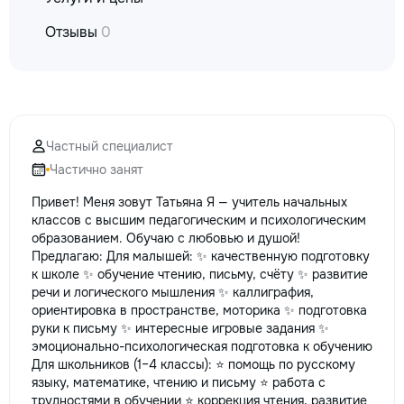
la fiecare detaliu.
Отзывы
0
pentru o consultație
deviz fără obligați
+373 603 31 178 Vi
| Telegram Disponibil
consultații și progr
gratuit Consultanță
Soluții pentru orice
Частный специалист
Reparații executate
Частично занят
responsabilitate. 
ideile în locuințe co
Привет! Меня зовут Татьяна Я — учитель начальных
moderne și funcțion
классов с высшим педагогическим и психологическим
noastră – liniștea ș
образованием. Обучаю с любовью и душой!
dumneavoastră!
Предлагаю: Для малышей: ✨ качественную подготовку
к школе ✨ обучение чтению, письму, счёту ✨ развитие
речи и логического мышления ✨ каллиграфия,
ориентировка в пространстве, моторика ✨ подготовка
руки к письму ✨ интересные игровые задания ✨
эмоционально-психологическая подготовка к обучению
Для школьников (1–4 классы): ⭐️ помощь по русскому
языку, математике, чтению и письму ⭐️ работа с
трудностями в обучении ⭐️ коррекция чтения, развитие