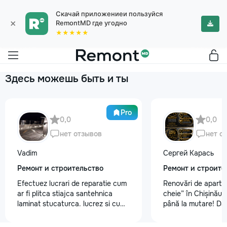
Скачай приложениеи пользуйся
×
RemontMD где угодно
★★★★★
Здесь можешь быть и ты
Pro
0,0
0,0
нет отзывов
нет о
Vadim
Сергей Карась
Ремонт и строительство
Ремонт и строите
Efectuez lucrari de reparatie cum
Renovări de aparta
ar fi plitca stiajca santehnica
cheie” în Chișinău –
laminat stucaturca. lucrez si cu
până la mutare! Da
lemnu cum ar fi vagonca cine are
aveți un design-pro
nevoe apelati 068368379
problemă. Vă putem