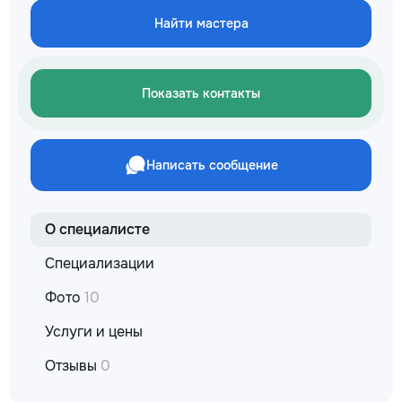
протечек, замена 
Найти мастера
сливных механизм
унитазов и раковин
Электрические ра
замена розеток, 
Показать контакты
лампочек, подклю
техники. • Ремонт 
обслуживание око
регулировка двере
Написать сообщение
замена петель, ус
замков. • Ремонт 
поклейка обоев, з
трещин, замена пл
О специалисте
мелкие отделочные
Благоустройство 
Специализации
помощь в организ
пространства, уст
Фото
10
а также садоводс
в уходе за дачей.
Услуги и цены
выбирают нас? •
Отзывы
0
Профессионализм 
внимание к детал
заботимся о качес