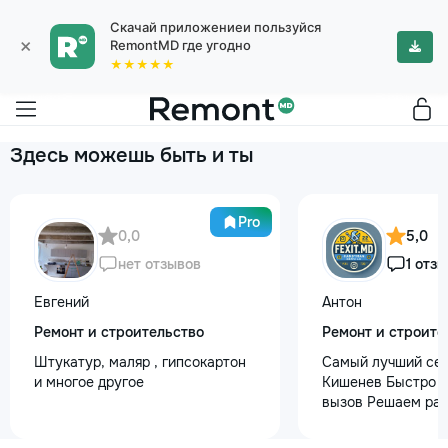
Скачай приложениеи пользуйся
×
RemontMD где угодно
★★★★★
Здесь можешь быть и ты
Pro
0,0
5,0
нет отзывов
1 отзы
Евгений
Антон
Ремонт и строительство
Ремонт и строите
Штукатур, маляр , гипсокартон
Самый лучший сер
и многое другое
Кишенев Быстро р
вызов Решаем раб
любой сложности
услуг предоставл