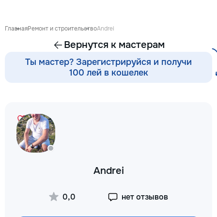
стороны Услуги “
Быстро, Надежно,
Нужна помощь в 
Главная
Ремонт и строительство
Andrei
профессиональны
Вернутся к мастерам
на час” помогут в
с любыми мелким
Ты мастер? Зарегистрируйся и получи
задачами в доме и
100 лей в кошелек
предоставляем ши
услуг, используя
набор инструмент
помочь вам быстр
эффективно реши
проблемы. Наши у
включают: • Сборк
мебели — быстрота
установке мебели:
до шкафов и полок
Andrei
крепление — устан
зеркал, полок, кр
Все крепления на
0,0
нет отзывов
безопасны. • Мел
сантехники — уст