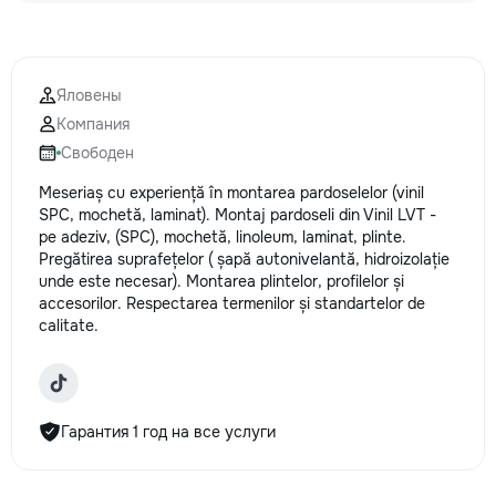
Удобство — приед
время, с необход
инструментами. •
цены — честные р
Яловены
скрытых затрат. С
Компания
в надежных руках
Свободен
за помощью — мы
задачу быстро и к
Meseriaș cu experiență în montarea pardoselelor (vinil
SPC, mochetă, laminat). Montaj pardoseli din Vinil LVT -
pe adeziv, (SPC), mochetă, linoleum, laminat, plinte.
Pregătirea suprafețelor ( șapă autonivelantă, hidroizolație
unde este necesar). Montarea plintelor, profilelor și
accesorilor. Respectarea termenilor și standartelor de
calitate.
Гарантия 1 год на все услуги