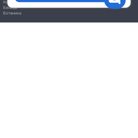
Кишинёв
Бельцы
Ботаника
Блог
Правила
Цены на услуги
Помощь
Политика конфиденциальности
Cookies
Напиши в поддержку
info@remont.md
SRL "Br Team Pro"