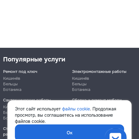
Популярные услуги
Ремонт под ключ
Электромонтажные работы
Кишинёв
Кишинёв
Бельцы
Бельцы
Ботаника
Ботаника
Сантехнические работы
Сборка и ремонт мебели
Кишинёв
Кишинёв
Этот сайт использует
файлы cookie
. Продолжая
Бельцы
Бельцы
просмотр, вы соглашаетесь на использование
Ботаника
Ботаника
файлов cookie.
Строительно-монтажные
Ок
работы