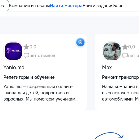
ов
Компании и товары
Найти мастера
Найти задания
Блог
0,0
0,0
нет отзывов
нет 
Yanio.md
Max
Репетиторы и обучение
Ремонт транспор
Yanio.md — современная онлайн-
Наша компания п
школа для детей, подростков и
высококачествен
взрослых. Мы помогаем ученикам
автомобилями. М
улучшать знания по школьным
услуги полировки
предметам, готовиться к
восстановления 
экзаменам, поступлению и
сколов и трещин 
достигать личных образовательных
для обеспечения 
целей. В нашей команде работают
Также выполняем
квалифицированные преподаватели
защитными пленк