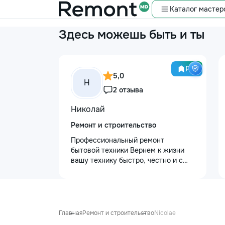
Каталог мастер
Здесь можешь быть и ты
Pro
5,0
Н
2 отзыва
Николай
Ремонт и строительство
Профессиональный ремонт
бытовой техники Вернем к жизни
вашу технику быстро, честно и с
гарантией! Мои главные
преимущества: ⏱️ Выезд на дом:
Работаем во всех районах и
пригородах. Мастер приедет в
течение 1–2 часов после заявки. 📉
Главная
Ремонт и строительство
Nicolae
Цены ниже сервисных: Работаем