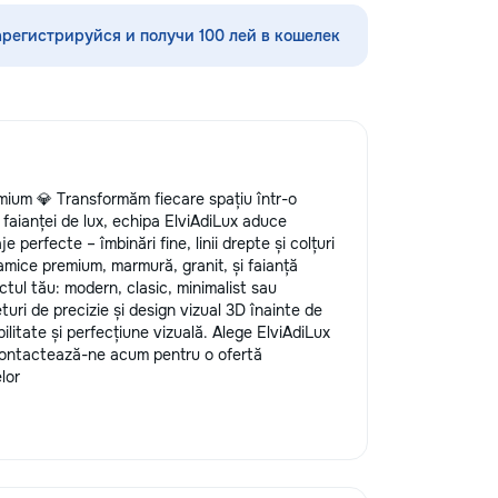
шения видимости и
мышления ✨ каллиграфия,
а кузове.
ориентировка в пространстве,
арегистрируйся и получи 100 лей в кошелек
редлагаем
моторика ✨ подготовка руки к
тин без покраски,
письму ✨ интересные игровые
ных составов,
задания ✨ эмоционально-
ветствии с
психологическая подготовка к
ом и химчистку
обучению Для школьников (1–4
о полировке хрома
классы): ⭐️ помощь по русскому
дают автомобилю
языку, математике, чтению и
emium 💎 Transformăm fiecare spațiu într-o
я пленка на фары
письму ⭐️ работа с трудностями в
i faianței de lux, echipa ElviAdiLux aduce
реждений. Мы
обучении ⭐️ коррекция чтения,
e perfecte – îmbinări fine, linii drepte și colțuri
 высоких
развитие речи Каждый ребёнок
amice premium, marmură, granit, și faianță
уживания,
особенный — я найду подход
ctul tău: modern, clasic, minimalist sau
овые технологии.
именно к вашему! Занятия проходят
turi de precizie și design vizual 3D înainte de
боту о вашем
весело, динамично, с любовью к
ilitate și perfecțiune vizuală. Alege ElviAdiLux
 будет радовать
детям и заботой об их развитии.
 Contactează-ne acum pentru o ofertă
Пишите в личные сообщения или
lor
звоните: 📱 +37060597613 Обучение
— это интересно! Давайте
открывать этот мир вместе! Ваш
малыш заслуживает лучшего!