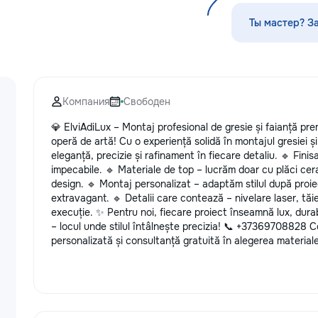
по математике, английскому языку,
стекла для улуч
русскому языку, румынскому языку,
ремонт царапин н
Ты мастер? З
биологии, химии, географии и
Дополнительно п
другим дисциплинам. Обучение
выпрямление вмя
проходит онлайн на интерактивной
нанесение защит
платформе с использованием
тонировку в соот
современных методик и
законодательств
Компания
Свободен
индивидуального подхода.
салона. Услуги п
Подбираем преподавателя с учётом
и антихрому при
💎 ElviAdiLux – Montaj profesional de gresie și faianță pr
уровня подготовки, целей и
стиль, а защитна
operă de artă! Cu o experiență solidă în montajul gresiei ș
пожеланий каждого ученика. ✔
защищает от пов
eleganță, precizie și rafinament în fiecare detaliu. 🔹 Finisaj
Индивидуальные занятия и мини-
придерживаемся
impecabile. 🔹 Materiale de top – lucrăm doar cu plăci cer
группы ✔ Подготовка к экзаменам
стандартов обсл
design. 🔹 Montaj personalizat – adaptăm stilul după proie
и поступлению ✔ Помощь по
используя перед
extravagant. 🔹 Detalii care contează – nivelare laser, tăie
школьной программе ✔ Обучение
Доверьте нам за
execuție. ✨ Pentru noi, fiecare proiect înseamnă lux, durab
взрослых ✔ Бесплатный пробный
автомобиле, и он
– locul unde stilul întâlnește precizia! 📞 +37369708828
урок
вас долгие годы.
personalizată și consultanță gratuită în alegerea materiale