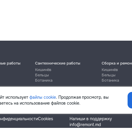
ные работы
Сантехнические работы
Сборка и ремон
Кишинёв
Кишинёв
Бельцы
Бельцы
Ботаника
Ботаника
айт использует
файлы cookie
. Продолжая просмотр, вы
етесь на использование файлов cookie.
Помощь
онфиденциальности
Cookies
Напиши в поддержку
info@remont.md
SRL "Br Team Pro"