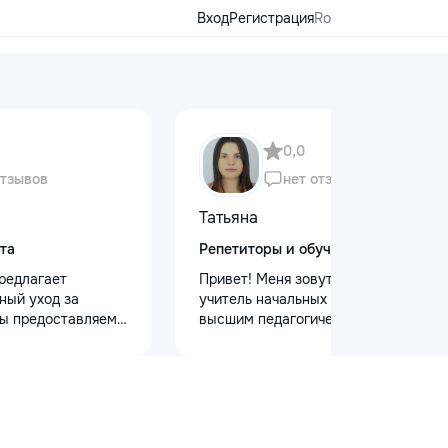
Вход
Регистрация
Ro
0,0
отзывов
нет отзывов
Татьяна
та
Репетиторы и обучение
редлагает
Привет! Меня зовут Татьяна Я —
ный уход за
учитель начальных классов с
ы предоставляем
высшим педагогическим и
 кузова для
психологическим образованием.
блеска, ремонт
Обучаю с любовью и душой!
на лобовом стекле
Предлагаю: Для малышей: ✨
безопасности.
качественную подготовку к школе
 оклейку
✨ обучение чтению, письму, счёту
ами, полировку
✨ развитие речи и логического