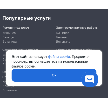
Популярные услуги
Ремонт под ключ
Электромонтажные работы
Кишинёв
Кишинёв
Бельцы
Бельцы
Ботаника
Ботаника
Сантехнические работы
Сборка и ремонт мебели
Кишинёв
Кишинёв
Этот сайт использует
файлы cookie
. Продолжая
Бельцы
Бельцы
просмотр, вы соглашаетесь на использование
Ботаника
Ботаника
файлов cookie.
Строительно-монтажные
Ок
работы
Кишинёв
Бельцы
Ботаника
Блог