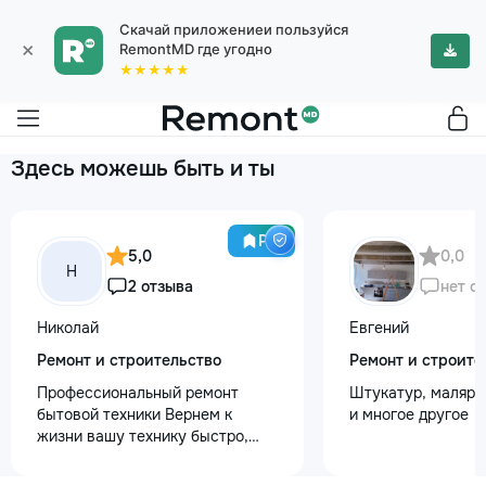
Скачай приложениеи пользуйся
×
RemontMD где угодно
★★★★★
Здесь можешь быть и ты
Pro
5,0
0,0
Н
2 отзыва
нет о
Николай
Евгений
Ремонт и строительство
Ремонт и строите
Профессиональный ремонт
Штукатур, маляр ,
бытовой техники Вернем к
и многое другое
жизни вашу технику быстро,
честно и с гарантией! Мои
главные преимущества: ⏱️