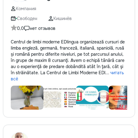
Компания
Свободен
Кишинёв
0,0
нет отзывов
Centrul de limbi moderne EDlingua organizează cursuri de
limba engleză, germană, franceză, italiană, spaniolă, rusă
și română pentru diferite niveluri, pe tot parcursul anului,
în grupe de maxim 8 cursanţi. Avem o echipă tânără care
au o experienţă de predare dobândită atât în ţară, cât şi
în străinătate. La Centrul de Limbi Moderne EDl...
читать
всё