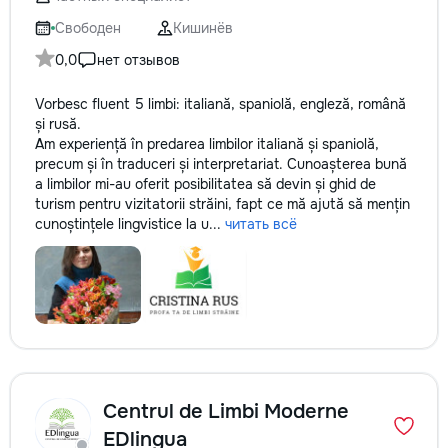
не включается? Не спешите
покупать новую! Спасем ваш
Свободен
Кишинёв
бюджет.
0,0
нет отзывов
Vorbesc fluent 5 limbi: italiană, spaniolă, engleză, română
și rusă.
Am experiență în predarea limbilor italiană și spaniolă,
precum și în traduceri și interpretariat. Cunoașterea bună
a limbilor mi-au oferit posibilitatea să devin și ghid de
turism pentru vizitatorii străini, fapt ce mă ajută să mențin
cunoștințele lingvistice la u...
читать всё
Centrul de Limbi Moderne
EDlingua