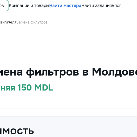
ов
Компании и товары
Найти мастера
Найти задания
Блог
двигателя
Замена фильтров
мена фильтров в Молдов
дняя 150 MDL
имость