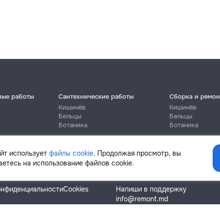
ные работы
Сантехнические работы
Сборка и ремон
Кишинёв
Кишинёв
Бельцы
Бельцы
Ботаника
Ботаника
айт использует
файлы cookie
. Продолжая просмотр, вы
етесь на использование файлов cookie.
Помощь
онфиденциальности
Cookies
Напиши в поддержку
info@remont.md
SRL "Br Team Pro"