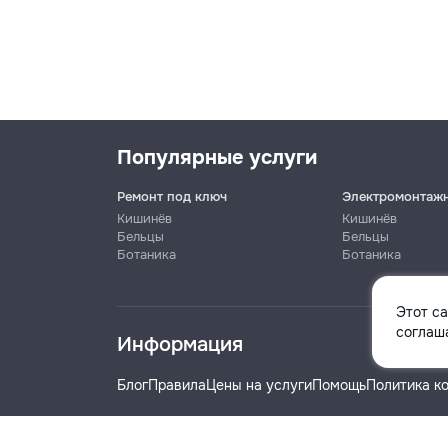
Популярные услуги
Ремонт под ключ
Электромонтаж
Кишинёв
Кишинёв
Бельцы
Бельцы
Ботаника
Ботаника
Имя
Этот с
соглаша
Информация
Телефон
Блог
Правила
Цены на услуги
Помощь
Политика к