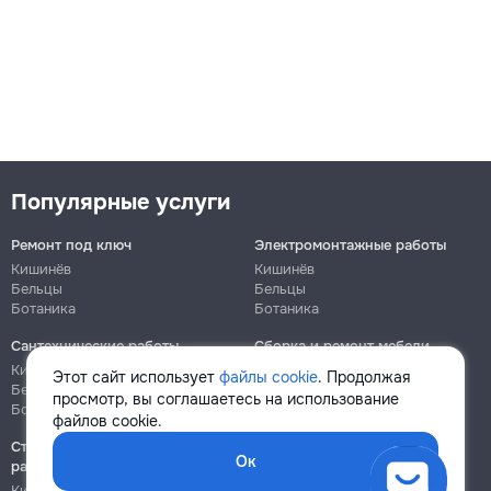
Популярные услуги
Ремонт под ключ
Электромонтажные работы
Кишинёв
Кишинёв
Бельцы
Бельцы
Ботаника
Ботаника
Сантехнические работы
Сборка и ремонт мебели
Кишинёв
Кишинёв
Этот сайт использует
файлы cookie
. Продолжая
Бельцы
Бельцы
просмотр, вы соглашаетесь на использование
Ботаника
Ботаника
файлов cookie.
Строительно-монтажные
Ок
работы
Кишинёв