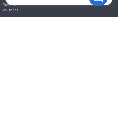
Бельцы
Ботаника
Блог
Правила
Цены на услуги
Помощь
Политика конфиденциальности
Cookies
Напиши в поддержку
info@remont.md
SRL "Br Team Pro"