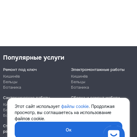
Популярные услуги
Ремонт под ключ
Электромонтажные работы
Кишинёв
Кишинёв
Бельцы
Бельцы
Ботаника
Ботаника
Сантехнические работы
Сборка и ремонт мебели
Кишинёв
Кишинёв
Этот сайт использует
файлы cookie
. Продолжая
Бельцы
Бельцы
просмотр, вы соглашаетесь на использование
Ботаника
Ботаника
файлов cookie.
Строительно-монтажные
Ок
работы