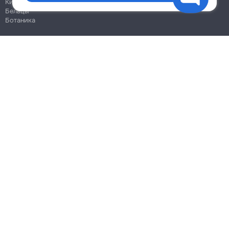
Кишинёв
Бельцы
Ботаника
Блог
Правила
Цены на услуги
Помощь
Политика конфиденциальности
Cookies
Напиши в поддержку
info@remont.md
SRL "Br Team Pro"